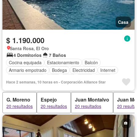
Casa
$ 1.190.000
Santa Rosa, El Oro
4 Dormitorios
7 Baños
Cocina equipada
Estacionamiento
Balcón
Armario empotrado
Bodega
Electricidad
Internet
Vista panorámica
Agua
Patio
Jardín
Sauna
Hace 2 semanas, 10 horas en - Corporación Alliance Star
Piscina
Aire acondicionado
Alarma
Calefacción
Cocina integral
Cuarto de servicio
Terraza
G. Moreno
Espejo
Juan Montalvo
Juan Mo
Área para niños
Conserje
20 resultados
20 resultados
20 resultados
20 result
Acceso para personas con discapacidad
Parrilla
Garita de guardianía
Seguridad
Wifi
Parcialmente amoblado