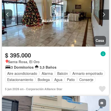
Casa
$ 395.000
Santa Rosa, El Oro
3 Dormitorios
3,5 Baños
Aire acondicionado
Alarma
Balcón
Armario empotrado
Estacionamiento
Bodega
Agua
Patio
Conserje
Acceso para personas con discapacidad
Jardín
5 jun 2026 en - Corporación Alliance Star
Garita de guardianía
Seguridad
Piscina
Cuarto de servicio
Sin amoblar