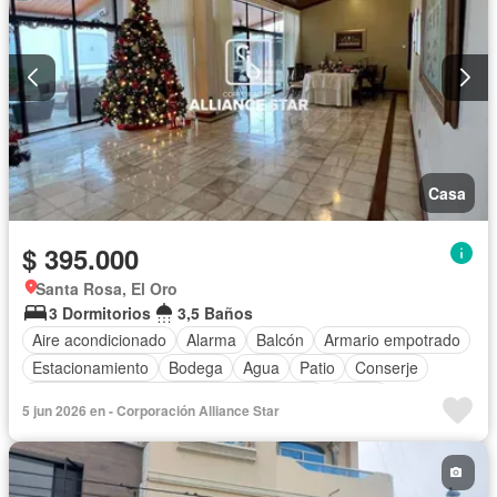
Garita de guardianía
Seguridad
Wifi
Parcialmente amoblado
Casa
$ 395.000
Santa Rosa, El Oro
3 Dormitorios
3,5 Baños
Aire acondicionado
Alarma
Balcón
Armario empotrado
Estacionamiento
Bodega
Agua
Patio
Conserje
Acceso para personas con discapacidad
Jardín
5 jun 2026 en - Corporación Alliance Star
Garita de guardianía
Seguridad
Piscina
Cuarto de servicio
Sin amoblar