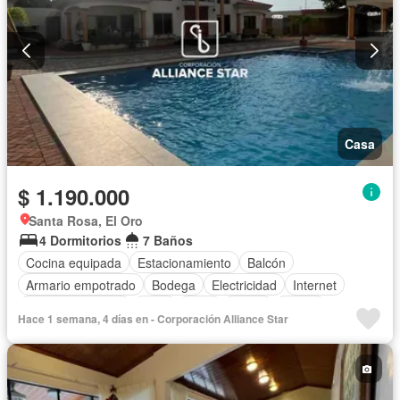
Casa
$ 1.190.000
Santa Rosa, El Oro
4 Dormitorios
7 Baños
Cocina equipada
Estacionamiento
Balcón
Armario empotrado
Bodega
Electricidad
Internet
Vista panorámica
Agua
Patio
Jardín
Sauna
Hace 1 semana, 4 días en - Corporación Alliance Star
Piscina
Aire acondicionado
Alarma
Calefacción
Cocina integral
Cuarto de servicio
Terraza
Área para niños
Conserje
Acceso para personas con discapacidad
Parrilla