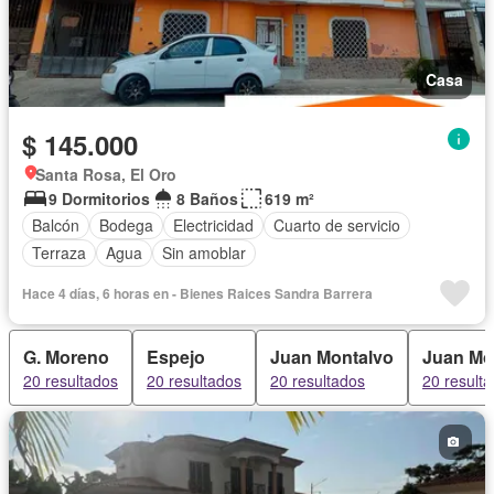
Casa
$ 145.000
Santa Rosa, El Oro
9 Dormitorios
8 Baños
619 m²
Balcón
Bodega
Electricidad
Cuarto de servicio
Terraza
Agua
Sin amoblar
Hace 4 días, 6 horas en - Bienes Raices Sandra Barrera
G. Moreno
Espejo
Juan Montalvo
Juan Mo
20 resultados
20 resultados
20 resultados
20 result