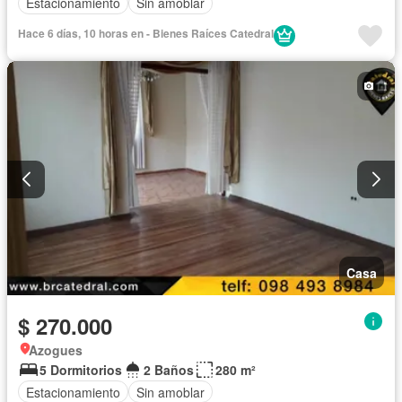
Estacionamiento
Sin amoblar
Hace 6 días, 10 horas en - Bienes Raíces Catedral
Casa
$ 270.000
Azogues
5 Dormitorios
2 Baños
280 m²
Estacionamiento
Sin amoblar