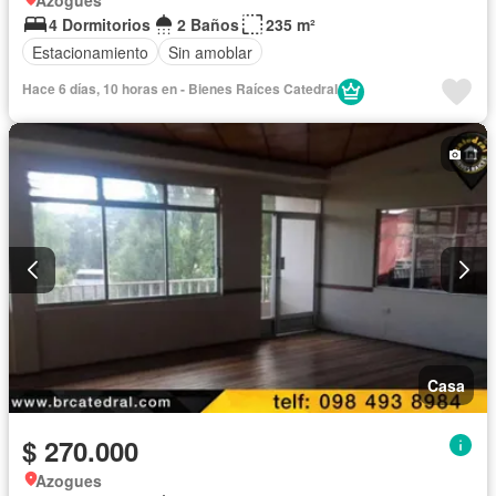
Azogues
4 Dormitorios
2 Baños
235 m²
Estacionamiento
Sin amoblar
Hace 6 días, 10 horas en - Bienes Raíces Catedral
Casa
$ 270.000
Azogues