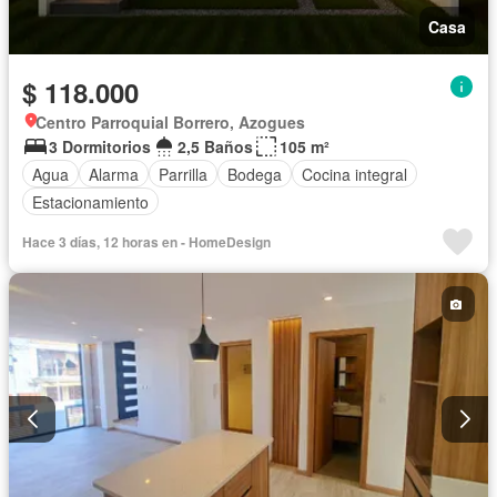
Casa
$ 118.000
Centro Parroquial Borrero, Azogues
3 Dormitorios
2,5 Baños
105 m²
Agua
Alarma
Parrilla
Bodega
Cocina integral
Estacionamiento
Hace 3 días, 12 horas en - HomeDesign