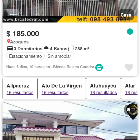
Casa
$ 185.000
Azogues
3 Dormitorios
4 Baños
288 m²
Estacionamiento
Sin amoblar
Hace 6 días, 10 horas en - Bienes Raíces Catedral
Allpacruz
Ato De La Virgen
Atuhuaycu
Atar
16 resultados
16 resultados
16 resultados
16 resu