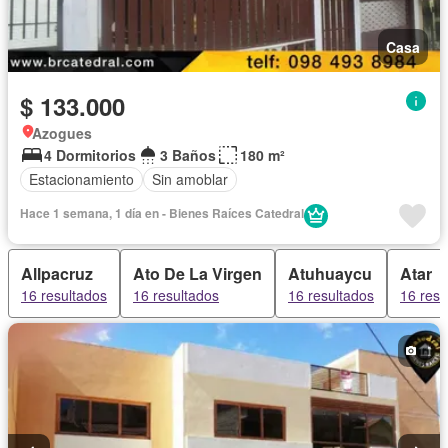
Casa
$ 133.000
Azogues
4 Dormitorios
3 Baños
180 m²
Estacionamiento
Sin amoblar
Hace 1 semana, 1 día en - Bienes Raíces Catedral
Allpacruz
Ato De La Virgen
Atuhuaycu
Atar
16 resultados
16 resultados
16 resultados
16 resu