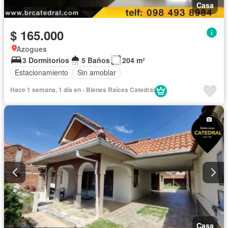
Casa
$ 165.000
Azogues
3 Dormitorios
5 Baños
204 m²
Estacionamiento
Sin amoblar
Hace 1 semana, 1 día en - Bienes Raíces Catedral
Casa