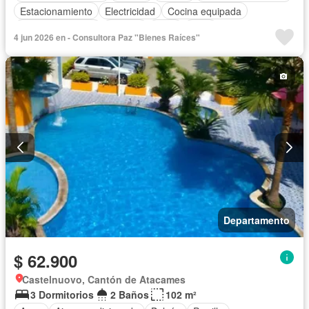
Estacionamiento
Electricidad
Cocina equipada
Vista panorámica
Terraza
Agua
Patio
4 jun 2026 en - Consultora Paz "Bienes Raíces"
Área para niños
Conserje
Acceso para personas con discapacidad
Jardín
Parrilla
Seguridad
Piscina
Internet
Wifi
Departamento
$ 62.900
Castelnuovo, Cantón de Atacames
3 Dormitorios
2 Baños
102 m²