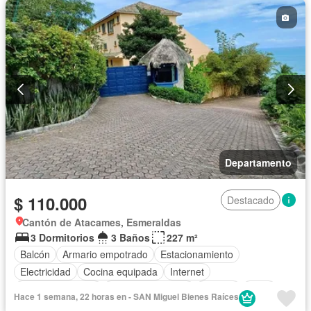
Departamento
$ 110.000
Destacado
Cantón de Atacames, Esmeraldas
3 Dormitorios
3 Baños
227 m²
Balcón
Armario empotrado
Estacionamiento
Electricidad
Cocina equipada
Internet
Vista panorámica
Cuarto de servicio
Terraza
Agua
Hace 1 semana, 22 horas en - SAN Miguel Bienes Raíces
Patio
Área para niños
Jardín
Parrilla