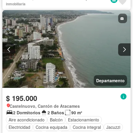
Internet
Jacuzzi
Piscina
Conserje
Seguridad
inmobiliaria
Terraza
Vista panorámica
Wifi
Completamente amoblado
Departamento
$ 195.000
Castelnuovo, Cantón de Atacames
2 Dormitorios
2 Baños
90 m²
Aire acondicionado
Balcón
Estacionamiento
Electricidad
Cocina equipada
Cocina integral
Jacuzzi