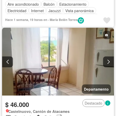
Aire acondicionado
Balcón
Estacionamiento
Electricidad
Internet
Jacuzzi
Vista panorámica
Terraza
Agua
Patio
Área para niños
Conserje
Hace 1 semana, 19 horas en - María Belén Torres
Jardín
Garita de guardianía
Ascensor
Sauna
Seguridad
Piscina
Departamento
$ 46.000
Destacado
Castelnuovo, Cantón de Atacames