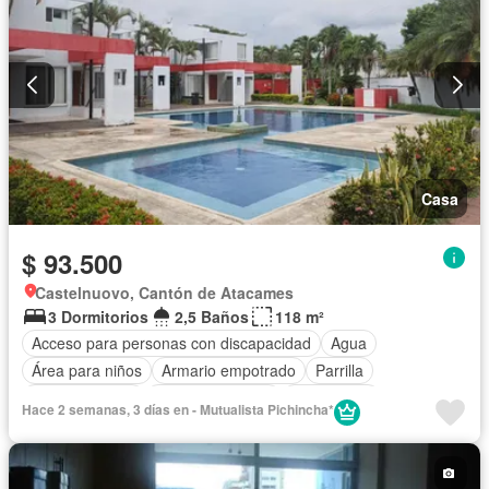
Casa
$ 93.500
Castelnuovo, Cantón de Atacames
3 Dormitorios
2,5 Baños
118 m²
Acceso para personas con discapacidad
Agua
Área para niños
Armario empotrado
Parrilla
Cocina integral
Cocina equipada
Electricidad
Hace 2 semanas, 3 días en - Mutualista Pichincha*
Estacionamiento
Garita de guardianía
Internet
Jardín
Patio
Piscina
Conserje
Seguridad
Completamente amoblado