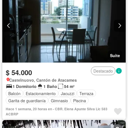
Suite
$ 54.000
Destacado
Castelnuovo, Cantón de Atacames
1 Dormitorio
1 Baño
54 m²
Balcón
Estacionamiento
Jacuzzi
Terraza
Garita de guardianía
Gimnasio
Piscina
Hace 1 semana, 20 horas en - CBR. Elena Apunte Silva Lic 583
ACBRP