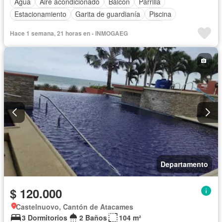
Agua
Aire acondicionado
Balcón
Parrilla
Estacionamiento
Garita de guardianía
Piscina
Vista panorámica
Completamente amoblado
Hace 1 semana, 21 horas en - INMOGAEG
Departamento
$ 120.000
Castelnuovo, Cantón de Atacames
3 Dormitorios
2 Baños
104 m²