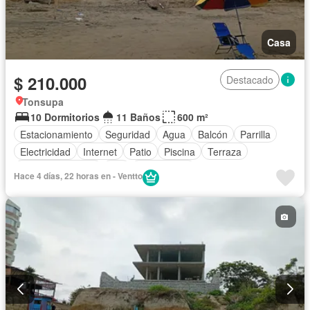
Casa
$ 210.000
Destacado
Tonsupa
10 Dormitorios
11 Baños
600 m²
Estacionamiento
Seguridad
Agua
Balcón
Parrilla
Electricidad
Internet
Patio
Piscina
Terraza
Vista panorámica
Wifi
Sin amoblar
Hace 4 días, 22 horas en - Ventto