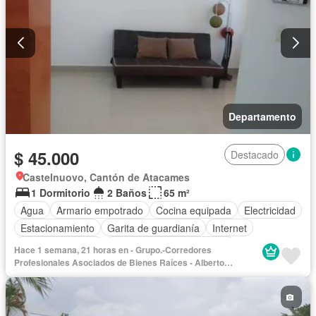
Departamento
$ 45.000
Destacado
Castelnuovo, Cantón de Atacames
1 Dormitorio
2 Baños
65 m²
Agua
Armario empotrado
Cocina equipada
Electricidad
Estacionamiento
Garita de guardianía
Internet
Vista panorámica
Completamente amoblado
Hace 1 semana, 21 horas en - Grupo.-Corredores
Profesionales Asociados de Bienes Raíces - Alberto
Rodríguez Lic. 1412-P