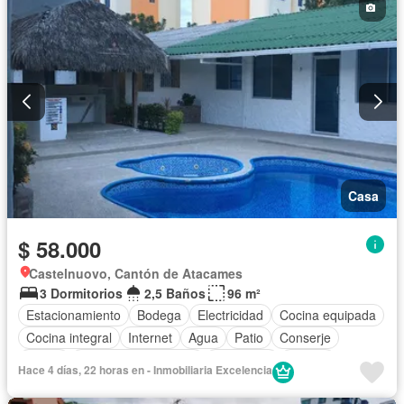
Casa
$ 58.000
Castelnuovo, Cantón de Atacames
3 Dormitorios
2,5 Baños
96 m²
Estacionamiento
Bodega
Electricidad
Cocina equipada
Cocina integral
Internet
Agua
Patio
Conserje
Jardín
Garita de guardianía
Seguridad
Piscina
Hace 4 días, 22 horas en - Inmobiliaria Excelencia
Completamente amoblado