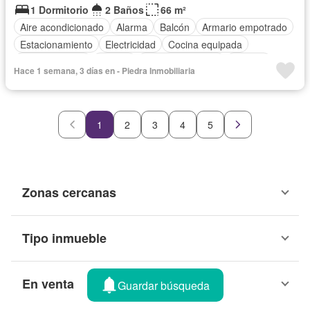
1 Dormitorio
2 Baños
66 m²
Aire acondicionado
Alarma
Balcón
Armario empotrado
Estacionamiento
Electricidad
Cocina equipada
Cocina integral
Jacuzzi
Vista panorámica
Terraza
Hace 1 semana, 3 días en - Piedra Inmobiliaria
Agua
Acceso para personas con discapacidad
Seguridad
Cancha de tenis
Piscina
Gimnasio
Ascensor
Sauna
Garita de guardianía
Jardín
Parrilla
Área para niños
1
2
3
4
5
Conserje
Wifi
Completamente amoblado
Zonas cercanas
Tipo inmueble
En venta
Guardar búsqueda