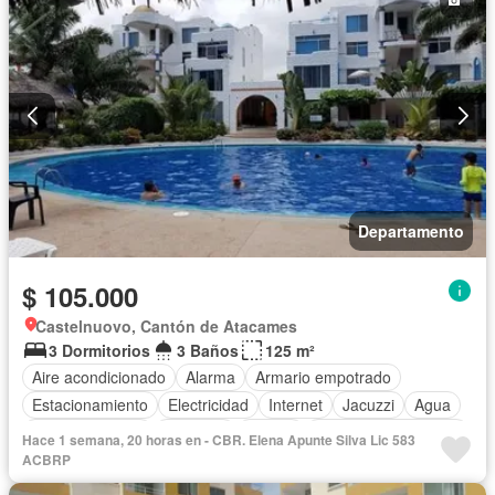
Departamento
$ 105.000
Castelnuovo, Cantón de Atacames
3 Dormitorios
3 Baños
125 m²
Aire acondicionado
Alarma
Armario empotrado
Estacionamiento
Electricidad
Internet
Jacuzzi
Agua
Área para niños
Conserje
Parrilla
Garita de guardianía
Hace 1 semana, 20 horas en - CBR. Elena Apunte Silva Lic 583
Gimnasio
ACBRP