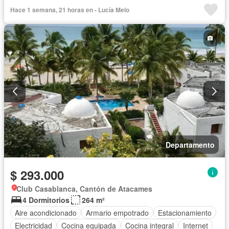
Vista panorámica
Agua
Área para niños
Hace 1 semana, 21 horas en - Lucía Melo
Garita de guardianía
Gimnasio
Ascensor
Sauna
Seguridad
Piscina
Cancha de tenis
Completamente amoblado
Departamento
$ 293.000
Club Casablanca, Cantón de Atacames
4 Dormitorios
264 m²
Aire acondicionado
Armario empotrado
Estacionamiento
Electricidad
Cocina equipada
Cocina integral
Internet