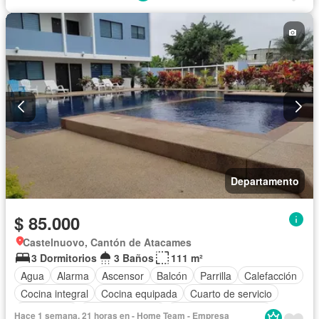
Garita de guardianía
Patio
Piscina
Seguridad
Completamente amoblado
Departamento
$ 85.000
Castelnuovo, Cantón de Atacames
3 Dormitorios
3 Baños
111 m²
Agua
Alarma
Ascensor
Balcón
Parrilla
Calefacción
Cocina integral
Cocina equipada
Cuarto de servicio
Electricidad
Estacionamiento
Garita de guardianía
Hace 1 semana, 21 horas en - Home Team - Empresa