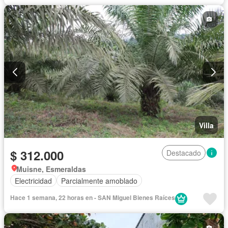
Garita de guardianía
Seguridad
Piscina
Cancha de tenis
Completamente amoblado
Villa
$ 312.000
Destacado
Muisne, Esmeraldas
Electricidad
Parcialmente amoblado
Hace 1 semana, 22 horas en - SAN Miguel Bienes Raíces