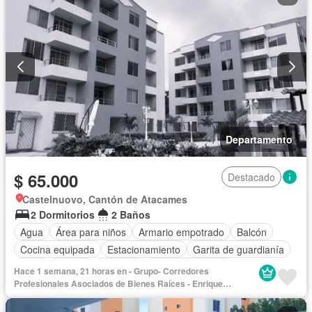
Departamento
$ 65.000
Destacado
Castelnuovo, Cantón de Atacames
2 Dormitorios
2 Baños
Agua
Área para niños
Armario empotrado
Balcón
Cocina equipada
Estacionamiento
Garita de guardianía
Patio
Piscina
Conserje
Vista panorámica
Hace 1 semana, 21 horas en - Grupo- Corredores
Completamente amoblado
Profesionales Asociados de Bienes Raíces - Enrique
Cisneros