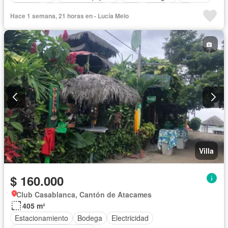
Jacuzzi
Vista panorámica
Terraza
Agua
Patio
Hace 1 semana, 21 horas en - Lucía Melo
Conserje
Garita de guardianía
Ascensor
Seguridad
Piscina
Cancha de tenis
Villa
$ 160.000
Club Casablanca, Cantón de Atacames
405 m²
Estacionamiento
Bodega
Electricidad