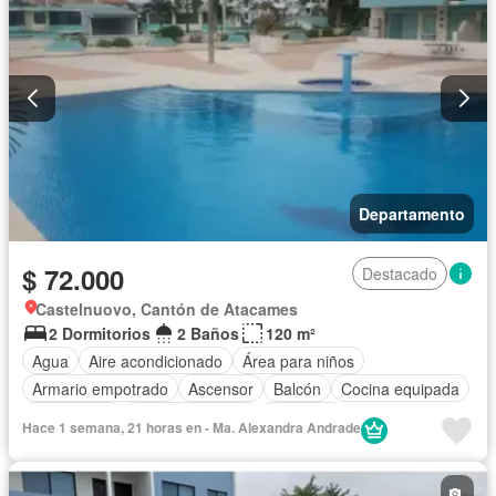
Departamento
$ 72.000
Destacado
Castelnuovo, Cantón de Atacames
2 Dormitorios
2 Baños
120 m²
Agua
Aire acondicionado
Área para niños
Armario empotrado
Ascensor
Balcón
Cocina equipada
Electricidad
Estacionamiento
Gimnasio
Hace 1 semana, 21 horas en - Ma. Alexandra Andrade
Garita de guardianía
Jardín
Piscina
Conserje
Seguridad
Vista panorámica
Wifi