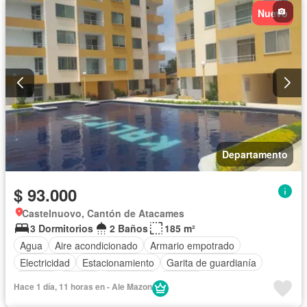
Nuevo
Departamento
$ 93.000
Castelnuovo, Cantón de Atacames
3 Dormitorios
2 Baños
185 m²
Agua
Aire acondicionado
Armario empotrado
Electricidad
Estacionamiento
Garita de guardianía
Jacuzzi
Piscina
Seguridad
Terraza
Hace 1 día, 11 horas en - Ale Mazon
Completamente amoblado