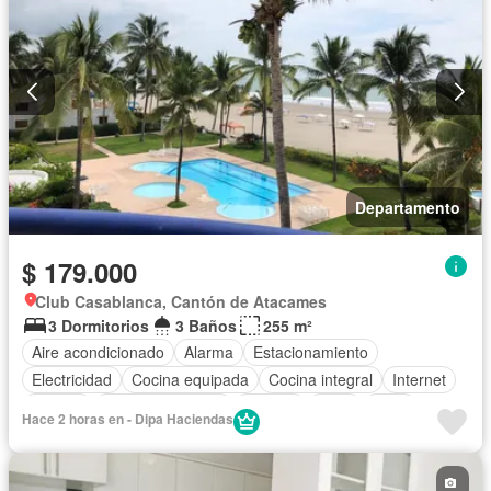
Cancha de tenis
Completamente amoblado
Departamento
$ 179.000
Club Casablanca, Cantón de Atacames
3 Dormitorios
3 Baños
255 m²
Aire acondicionado
Alarma
Estacionamiento
Electricidad
Cocina equipada
Cocina integral
Internet
Jacuzzi
Vista panorámica
Terraza
Agua
Patio
Hace 2 horas en - Dipa Haciendas
Área para niños
Jardín
Parrilla
Piscina
Cancha de tenis
Completamente amoblado