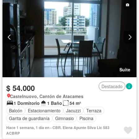
Completamente amoblado
Suite
$ 54.000
Destacado
Castelnuovo, Cantón de Atacames
1 Dormitorio
1 Baño
54 m²
Balcón
Estacionamiento
Jacuzzi
Terraza
Garita de guardianía
Gimnasio
Piscina
Hace 1 semana, 1 día en - CBR. Elena Apunte Silva Lic 583
ACBRP