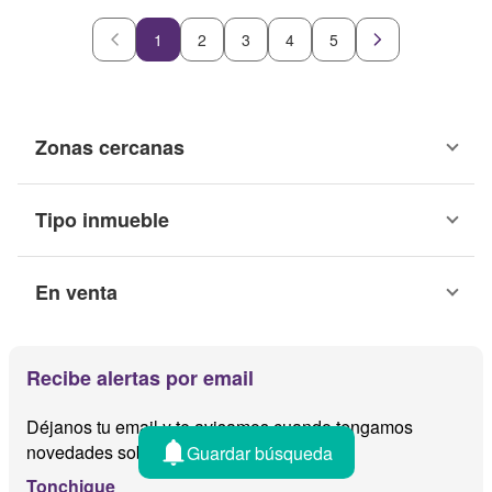
1
2
3
4
5
Zonas cercanas
Tipo inmueble
En venta
Recibe alertas por email
Déjanos tu email y te avisamos cuando tengamos
novedades sobre
Guardar búsqueda
Tonchigue