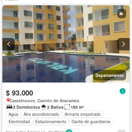
Departamento
$ 93.000
Castelnuovo, Cantón de Atacames
3 Dormitorios
2 Baños
185 m²
Agua
Aire acondicionado
Armario empotrado
Electricidad
Estacionamiento
Garita de guardianía
Jacuzzi
Piscina
Seguridad
Terraza
Hace 2 días, 7 horas en - Ale Mazon