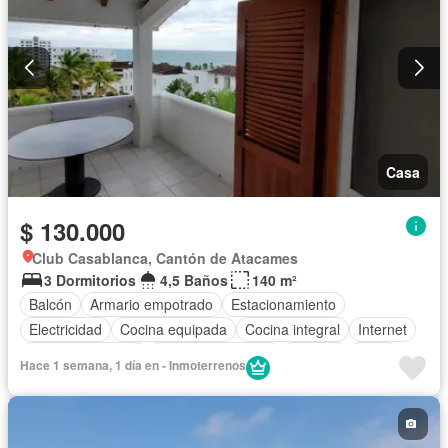
Casa
$ 130.000
Club Casablanca, Cantón de Atacames
3 Dormitorios
4,5 Baños
140 m²
Balcón
Armario empotrado
Estacionamiento
Electricidad
Cocina equipada
Cocina integral
Internet
Vista panorámica
Cuarto de servicio
Terraza
Agua
Hace 1 semana, 1 día en - Inmoterrenos
Patio
Área para niños
Acceso para personas con discapacidad
Jardín
Parrilla
Garita de guardianía
Seguridad
Piscina