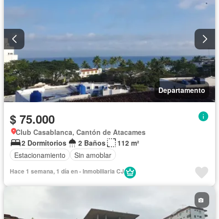
Cancha de tenis
Bodega
Completamente amoblado
Departamento
$ 75.000
Club Casablanca, Cantón de Atacames
2 Dormitorios
2 Baños
112 m²
Estacionamiento
Sin amoblar
Hace 1 semana, 1 día en - Inmobiliaria CJ