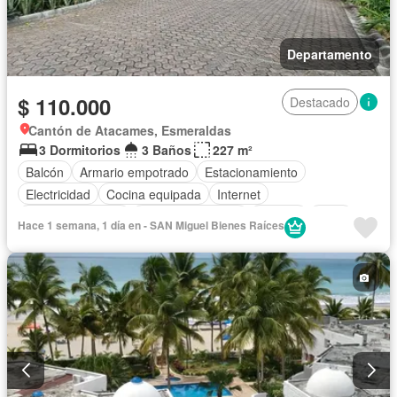
Departamento
$ 110.000
Destacado
Cantón de Atacames, Esmeraldas
3 Dormitorios
3 Baños
227 m²
Balcón
Armario empotrado
Estacionamiento
Electricidad
Cocina equipada
Internet
Vista panorámica
Cuarto de servicio
Terraza
Agua
Hace 1 semana, 1 día en - SAN Miguel Bienes Raíces
Patio
Área para niños
Jardín
Parrilla
Garita de guardianía
Seguridad
Piscina
Cancha de tenis
Completamente amoblado