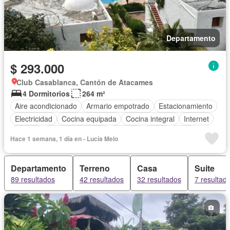
Departamento
$ 293.000
Club Casablanca, Cantón de Atacames
4 Dormitorios
264 m²
Aire acondicionado
Armario empotrado
Estacionamiento
Electricidad
Cocina equipada
Cocina integral
Internet
Jacuzzi
Vista panorámica
Terraza
Agua
Patio
Hace 1 semana, 1 día en - Lucía Melo
Conserje
Garita de guardianía
Ascensor
Seguridad
Piscina
Cancha de tenis
Departamento
Terreno
Casa
Suite
89 resultados
42 resultados
32 resultados
7 resultad