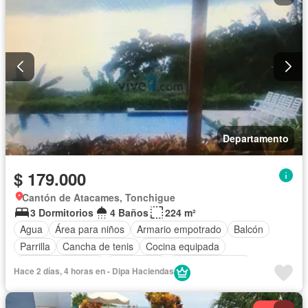
Departamento
$ 179.000
Cantón de Atacames, Tonchigue
3 Dormitorios
4 Baños
224 m²
Agua
Área para niños
Armario empotrado
Balcón
Parrilla
Cancha de tenis
Cocina equipada
Cuarto de servicio
Electricidad
Estacionamiento
Hace 2 días, 4 horas en - Dipa Haciendas
Garita de guardianía
Internet
Jardín
Patio
Piscina
Conserje
Seguridad
Vista panorámica