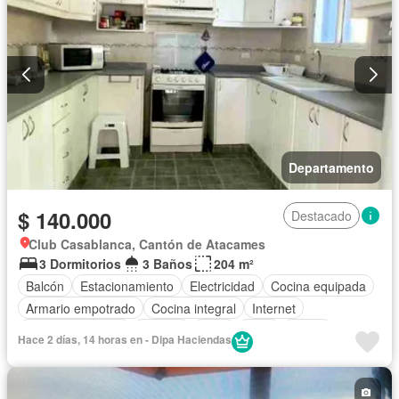
Departamento
$ 140.000
Destacado
Club Casablanca, Cantón de Atacames
3 Dormitorios
3 Baños
204 m²
Balcón
Estacionamiento
Electricidad
Cocina equipada
Armario empotrado
Cocina integral
Internet
Vista panorámica
Terraza
Agua
Patio
Jardín
Hace 2 días, 14 horas en - Dipa Haciendas
Parrilla
Garita de guardianía
Piscina
Wifi
Cancha de tenis
Gimnasio
Completamente amoblado