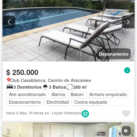
Departamento
$ 250.000
Club Casablanca, Cantón de Atacames
3 Dormitorios
3 Baños
200 m²
Aire acondicionado
Alarma
Balcón
Armario empotrado
Estacionamiento
Electricidad
Cocina equipada
Cocina integral
Gas natural
Vista panorámica
Terraza
Hace 5 días, 19 horas en - Leyter Solorzano
Agua
Área para niños
Conserje
Jardín
Garita de guardianía
Gimnasio
Seguridad
Piscina
Cancha de tenis