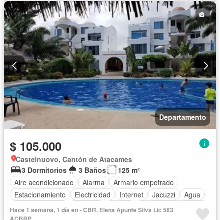
Departamento
$ 105.000
Castelnuovo, Cantón de Atacames
3 Dormitorios
3 Baños
125 m²
Aire acondicionado
Alarma
Armario empotrado
Estacionamiento
Electricidad
Internet
Jacuzzi
Agua
Área para niños
Conserje
Parrilla
Garita de guardianía
Hace 1 semana, 1 día en - CBR. Elena Apunte Silva Lic 583
Gimnasio
ACBRP