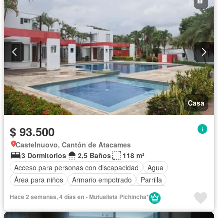
Casa
$ 93.500
Castelnuovo, Cantón de Atacames
3 Dormitorios
2,5 Baños
118 m²
Acceso para personas con discapacidad
Agua
Área para niños
Armario empotrado
Parrilla
Cocina integral
Cocina equipada
Electricidad
Hace 2 semanas, 4 días en - Mutualista Pichincha*
Estacionamiento
Garita de guardianía
Internet
Jardín
Patio
Piscina
Conserje
Seguridad