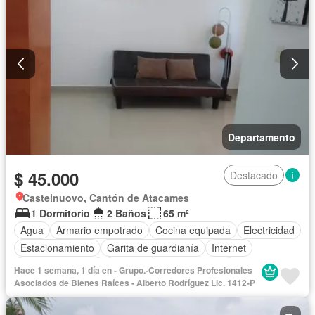
Departamento
$ 45.000
Destacado
Castelnuovo, Cantón de Atacames
1 Dormitorio
2 Baños
65 m²
Agua
Armario empotrado
Cocina equipada
Electricidad
Estacionamiento
Garita de guardianía
Internet
Vista panorámica
Completamente amoblado
Hace 1 semana, 1 día en - Grupo.-Corredores Profesionales
Asociados de Bienes Raíces - Alberto Rodríguez Lic. 1412-P