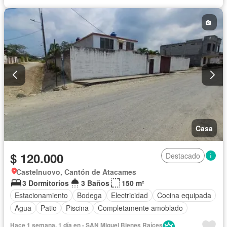
Casa
$ 120.000
Destacado
Castelnuovo, Cantón de Atacames
3 Dormitorios
3 Baños
150 m²
Estacionamiento
Bodega
Electricidad
Cocina equipada
Agua
Patio
Piscina
Completamente amoblado
Hace 1 semana, 1 día en - SAN Miguel Bienes Raíces