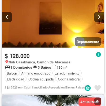
Departamento
$ 128.000
Club Casablanca, Cantón de Atacames
3 Dormitorios
3 Baños
180 m²
Balcón
Armario empotrado
Estacionamiento
Electricidad
Cocina equipada
Cocina integral
Vista panorámica
Terraza
Agua
Patio
9 jul 2026 en - Capri Inmobiliario Asesoria en Bienes Raices
Área para niños
Conserje
Acceso para personas con discapacidad
Jardín
Actualizado
Garita de guardianía
Seguridad
Piscina