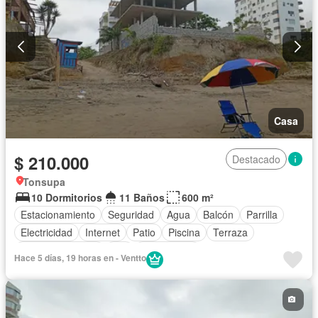
Casa
$ 210.000
Destacado
Tonsupa
10 Dormitorios
11 Baños
600 m²
Estacionamiento
Seguridad
Agua
Balcón
Parrilla
Electricidad
Internet
Patio
Piscina
Terraza
Vista panorámica
Wifi
Sin amoblar
Hace 5 días, 19 horas en - Ventto