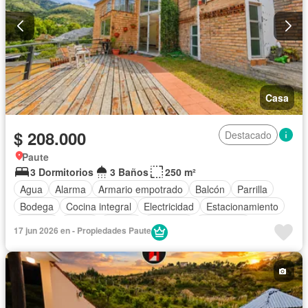
Casa
$ 208.000
Destacado
Paute
3 Dormitorios
3 Baños
250 m²
Agua
Alarma
Armario empotrado
Balcón
Parrilla
Bodega
Cocina integral
Electricidad
Estacionamiento
Internet
Jardín
Piscina
Conserje
Seguridad
17 jun 2026 en - Propiedades Paute
Terraza
Vista panorámica
Wifi
Parcialmente amoblado