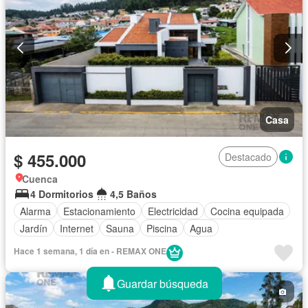
Casa
$ 455.000
Destacado
Cuenca
4 Dormitorios
4,5 Baños
Alarma
Estacionamiento
Electricidad
Cocina equipada
Jardín
Internet
Sauna
Piscina
Agua
Hace 1 semana, 1 día en - REMAX ONE
Guardar búsqueda