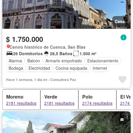
Casa
$ 1.750.000
Centro histórico de Cuenca, San Blas
26 Dormitorios
28,5 Baños
1.500 m²
Alarma
Balcón
Armario empotrado
Estacionamiento
Bodega
Electricidad
Cocina equipada
Internet
Cocina integral
Vista panorámica
Patio
Agua
Hace 1 semana, 1 día en - Consultora Paz
Terraza
Wifi
Moreno
Verde
Polo
El Ve
2181 resultados
2181 resultados
2174 resultados
2174 r