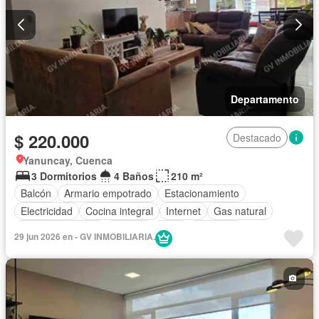
Departamento
$ 220.000
Destacado
Yanuncay, Cuenca
3 Dormitorios
4 Baños
210 m²
Balcón
Armario empotrado
Estacionamiento
Electricidad
Cocina integral
Internet
Gas natural
Vista panorámica
Terraza
Agua
Conserje
29 jun 2026 en - GV INMOBILIARIA.
Acceso para personas con discapacidad
Parrilla
Garita de guardianía
Gimnasio
Ascensor
Sauna
Seguridad
Wifi
Parcialmente amoblado