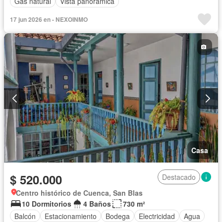
Gas natural
Vista panorámica
17 jun 2026 en - NEXOINMO
Casa
$ 520.000
Destacado
Centro histórico de Cuenca, San Blas
10 Dormitorios
4 Baños
730 m²
Balcón
Estacionamiento
Bodega
Electricidad
Agua