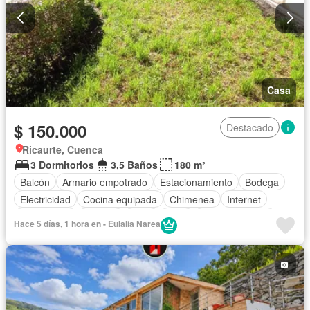
Casa
$ 150.000
Destacado
Ricaurte, Cuenca
3 Dormitorios
3,5 Baños
180 m²
Balcón
Armario empotrado
Estacionamiento
Bodega
Electricidad
Cocina equipada
Chimenea
Internet
Gas natural
Terraza
Agua
Patio
Área para niños
Hace 5 días, 1 hora en - Eulalia Narea
Conserje
Jardín
Parrilla
Garita de guardianía
Seguridad
Parcialmente amoblado