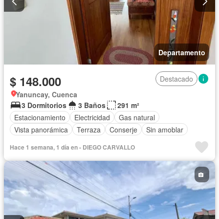
Departamento
$ 148.000
Destacado
Yanuncay, Cuenca
3 Dormitorios
3 Baños
291 m²
Estacionamiento
Electricidad
Gas natural
Vista panorámica
Terraza
Conserje
Sin amoblar
Hace 1 semana, 1 día en - DIEGO CARVALLO