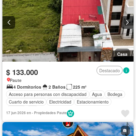
Casa
$ 133.000
Destacado
Paute
4 Dormitorios
2 Baños
225 m²
Acceso para personas con discapacidad
Agua
Bodega
Cuarto de servicio
Electricidad
Estacionamiento
Internet
Wifi
17 jun 2026 en - Propiedades Paute