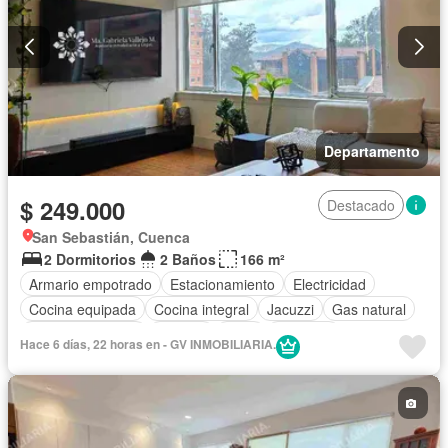
Departamento
$ 249.000
Destacado
San Sebastián, Cuenca
2 Dormitorios
2 Baños
166 m²
Armario empotrado
Estacionamiento
Electricidad
Cocina equipada
Cocina integral
Jacuzzi
Gas natural
Vista panorámica
Terraza
Agua
Conserje
Hace 6 días, 22 horas en - GV INMOBILIARIA.
Acceso para personas con discapacidad
Garita de guardianía
Ascensor
Sauna
Seguridad
Piscina
Sin amoblar