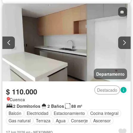
Departamento
$ 110.000
Destacado
Cuenca
2 Dormitorios
2 Baños
88 m²
Balcón
Electricidad
Estacionamiento
Cocina integral
Gas natural
Terraza
Agua
Conserje
Ascensor
Seguridad
Parrilla
Parcialmente amoblado
17 jun 2026 en - NEXOINMO