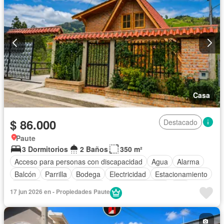
Casa
$ 86.000
Destacado
Paute
3 Dormitorios
2 Baños
350 m²
Acceso para personas con discapacidad
Agua
Alarma
Balcón
Parrilla
Bodega
Electricidad
Estacionamiento
Internet
Jardín
Terraza
Vista panorámica
Wifi
17 jun 2026 en - Propiedades Paute