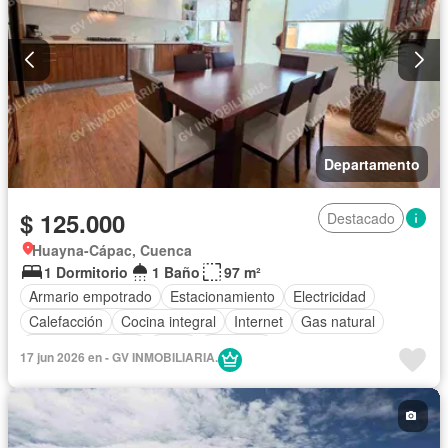
Departamento
$ 125.000
Destacado
Huayna-Cápac, Cuenca
1 Dormitorio
1 Baño
97 m²
Armario empotrado
Estacionamiento
Electricidad
Calefacción
Cocina integral
Internet
Gas natural
Vista panorámica
Agua
Conserje
17 jun 2026 en - GV INMOBILIARIA.
Acceso para personas con discapacidad
Garita de guardianía
Ascensor
Seguridad
Piscina
Wifi
Sin amoblar