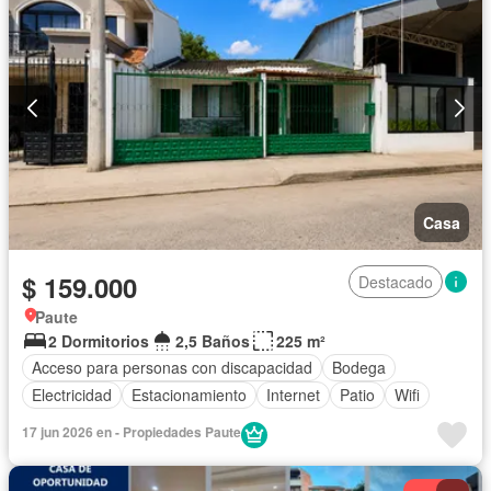
Casa
$ 159.000
Destacado
Paute
2 Dormitorios
2,5 Baños
225 m²
Acceso para personas con discapacidad
Bodega
Electricidad
Estacionamiento
Internet
Patio
Wifi
17 jun 2026 en - Propiedades Paute