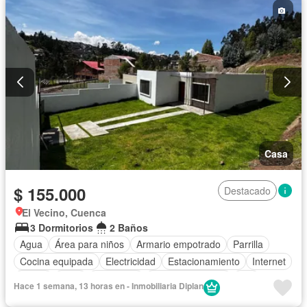
Casa
$ 155.000
Destacado
El Vecino, Cuenca
3 Dormitorios
2 Baños
Agua
Área para niños
Armario empotrado
Parrilla
Cocina equipada
Electricidad
Estacionamiento
Internet
Jardín
Patio
Seguridad
Vista panorámica
Wifi
Hace 1 semana, 13 horas en - Inmobiliaria Diplan