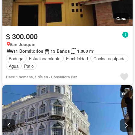
Casa
$ 300.000
San Joaquín
11 Dormitorios
13 Baños
1.000 m²
Bodega
Estacionamiento
Electricidad
Cocina equipada
Agua
Patio
Hace 1 semana, 1 día en - Consultora Paz