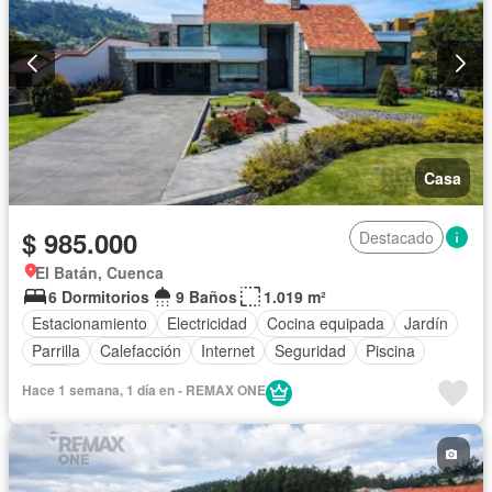
Casa
$ 985.000
Destacado
El Batán, Cuenca
6 Dormitorios
9 Baños
1.019 m²
Estacionamiento
Electricidad
Cocina equipada
Jardín
Parrilla
Calefacción
Internet
Seguridad
Piscina
Agua
Hace 1 semana, 1 día en - REMAX ONE