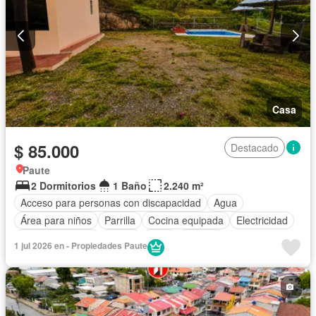
Casa
$ 85.000
Destacado
Paute
2 Dormitorios
1 Baño
2.240 m²
Acceso para personas con discapacidad
Agua
Área para niños
Parrilla
Cocina equipada
Electricidad
Estacionamiento
Jardín
Patio
Terraza
1 jul 2026 en - Propiedades Paute
Vista panorámica