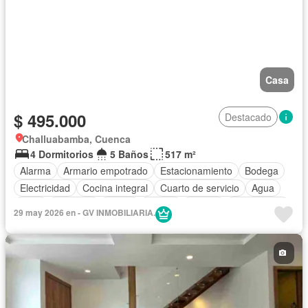
Casa
$ 495.000
Destacado
Challuabamba, Cuenca
4 Dormitorios
5 Baños
517 m²
Alarma
Armario empotrado
Estacionamiento
Bodega
Electricidad
Cocina integral
Cuarto de servicio
Agua
Patio
Conserje
Jardín
Parrilla
Piscina
Sin amoblar
29 may 2026 en - GV INMOBILIARIA.