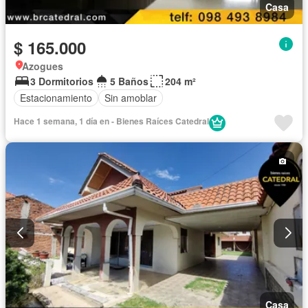
Casa
$ 165.000
Azogues
3 Dormitorios
5 Baños
204 m²
Estacionamiento
Sin amoblar
Hace 1 semana, 1 día en - Bienes Raíces Catedral
Casa