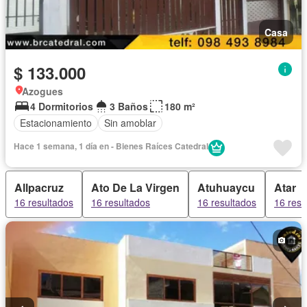
Casa
$ 133.000
Azogues
4 Dormitorios
3 Baños
180 m²
Estacionamiento
Sin amoblar
Hace 1 semana, 1 día en - Bienes Raíces Catedral
Allpacruz
Ato De La Virgen
Atuhuaycu
Atar
16 resultados
16 resultados
16 resultados
16 resu