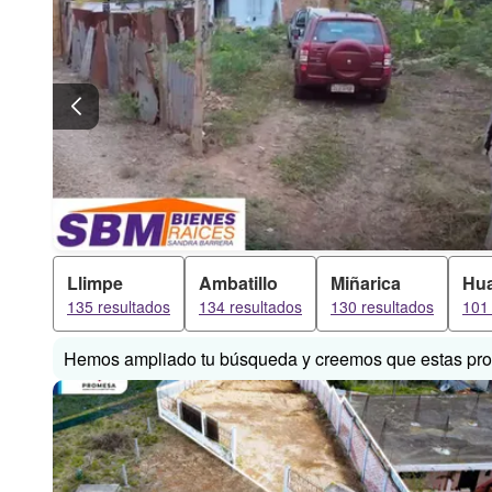
Llimpe
Ambatillo
Miñarica
Hua
135 resultados
134 resultados
130 resultados
101 
Hemos ampliado tu búsqueda y creemos que estas prop