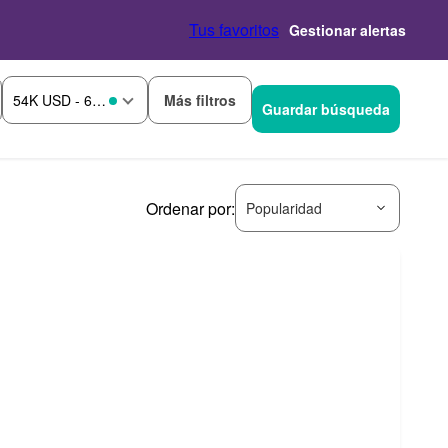
Tus favoritos
Gestionar alertas
Más filtros
54K USD - 66K USD
Guardar búsqueda
Ordenar por:
Popularidad