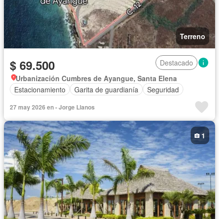
Terreno
$ 69.500
Destacado
Urbanización Cumbres de Ayangue, Santa Elena
Estacionamiento
Garita de guardianía
Seguridad
27 may 2026 en - Jorge Llanos
1