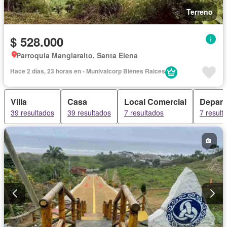
Terreno
$ 528.000
Parroquia Manglaralto, Santa Elena
Hace 2 días, 23 horas en - Munivalcorp Bienes Raices
Villa
Casa
Local Comercial
Depart
39 resultados
39 resultados
7 resultados
7 result