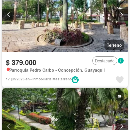
Terreno
$ 379.000
Destacado
Parroquia Pedro Carbo - Concepción, Guayaquil
17 jun 2026 en - Inmobiliaria Mastarreno