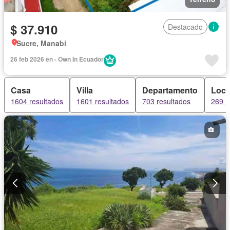
$ 37.910
Destacado
Sucre, Manabí
26 feb 2026 en - Own In Ecuador
Casa
Villa
Departamento
Loca
1604 resultados
1601 resultados
703 resultados
269 r