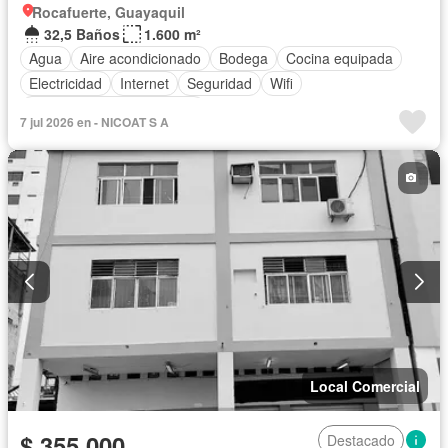
Rocafuerte, Guayaquil
32,5 Baños
1.600 m²
Agua
Aire acondicionado
Bodega
Cocina equipada
Electricidad
Internet
Seguridad
Wifi
Completamente amoblado
7 jul 2026 en - NICOAT S A
Local Comercial
$ 355.000
Destacado