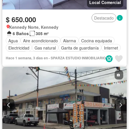
Local Comercial
$ 650.000
Destacado
Kennedy Norte, Kennedy
6 Baños
305 m²
Agua
Aire acondicionado
Alarma
Cocina equipada
Electricidad
Gas natural
Garita de guardianía
Internet
Conserje
Seguridad
Wifi
Calefacción
Hace 1 semana, 3 días en - SPARZA ESTUDIO INMOBILIARIO
Completamente amoblado