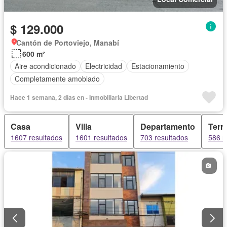
$ 129.000
Cantón de Portoviejo, Manabí
600 m²
Aire acondicionado
Electricidad
Estacionamiento
Completamente amoblado
Hace 1 semana, 2 días en - Inmobiliaria Libertad
Casa
Villa
Departamento
Terr
1607 resultados
1601 resultados
703 resultados
586 r