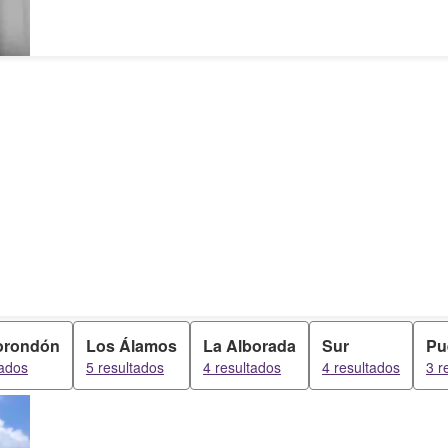
rondón
Los Álamos
La Alborada
Sur
Pu
tados
5 resultados
4 resultados
4 resultados
3 r