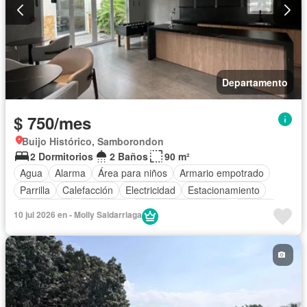
Departamento
$ 750/mes
Buijo Histórico, Samborondon
2 Dormitorios
2 Baños
90 m²
Agua
Alarma
Área para niños
Armario empotrado
Parrilla
Calefacción
Electricidad
Estacionamiento
Gas natural
Gimnasio
Garita de guardianía
Internet
10 jul 2026 en - Molly Saldarriaga
Jacuzzi
Jardín
Patio
Piscina
Conserje
Seguridad