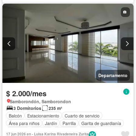
Departamento
$ 2.000/mes
Samborondón, Samborondon
3 Dormitorios
235 m²
Balcón
Estacionamiento
Cuarto de servicio
Área para niños
Jardín
Parrilla
Garita de guardianía
Gimnasio
Ascensor
Seguridad
Piscina
17 jun 2026 en - Luisa Karina Rivadeneira Zurita