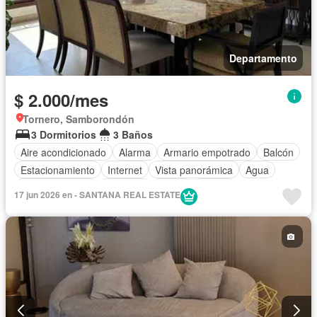
Departamento
$ 2.000/mes
Tornero, Samborondón
3 Dormitorios
3 Baños
Aire acondicionado
Alarma
Armario empotrado
Balcón
Estacionamiento
Internet
Vista panorámica
Agua
Área para niños
Conserje
Jardín
Parrilla
17 jun 2026 en - SANTANA REAL ESTATE
Garita de guardianía
Gimnasio
Ascensor
Sauna
Seguridad
Piscina
Cancha de tenis
Wifi