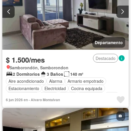
Departamento
$ 1.500/mes
Destacado
Samborondón, Samborondon
2 Dormitorios
3 Baños
140 m²
Aire acondicionado
Alarma
Armario empotrado
Estacionamiento
Electricidad
Cocina equipada
Cocina integral
Internet
Jacuzzi
Gas natural
Agua
6 jun 2026 en - Alvaro Montalvan
Área para niños
Conserje
Garita de guardianía
Ascensor
Seguridad
Wifi
Completamente amoblado