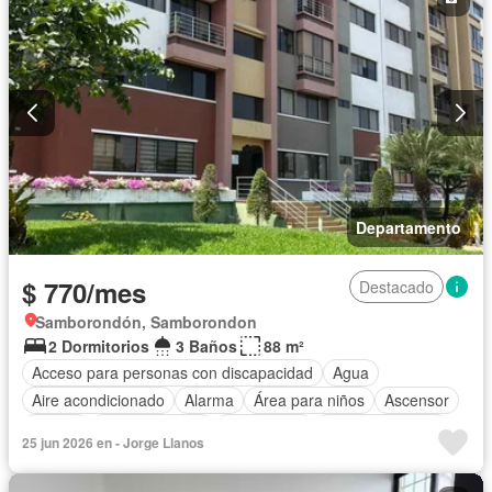
Departamento
$ 770/mes
Destacado
Samborondón, Samborondon
2 Dormitorios
3 Baños
88 m²
Acceso para personas con discapacidad
Agua
Aire acondicionado
Alarma
Área para niños
Ascensor
Parrilla
Cocina integral
Electricidad
Estacionamiento
25 jun 2026 en - Jorge Llanos
Gas natural
Gimnasio
Garita de guardianía
Jardín
Piscina
Conserje
Seguridad
Vista panorámica