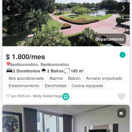
Departamento
$ 1.800/mes
Samborondón, Samborondon
2 Dormitorios
2 Baños
185 m²
Aire acondicionado
Alarma
Balcón
Armario empotrado
Estacionamiento
Electricidad
Cocina equipada
Calefacción
Cocina integral
Internet
Gas natural
17 jun 2026 en - Molly Saldarriaga
Agua
Área para niños
Conserje
Jardín
Garita de guardianía
Gimnasio
Ascensor
Seguridad
Piscina
Cancha de tenis
Wifi
Completamente amoblado