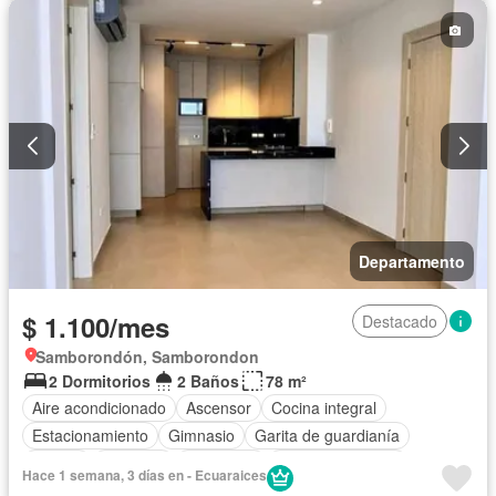
Departamento
$ 1.100/mes
Destacado
Samborondón, Samborondon
2 Dormitorios
2 Baños
78 m²
Aire acondicionado
Ascensor
Cocina integral
Estacionamiento
Gimnasio
Garita de guardianía
Piscina
Conserje
Seguridad
Vista panorámica
Hace 1 semana, 3 días en - Ecuaraices
Sin amoblar