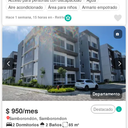
Aire acondicionado
Área para niños
Armario empotrado
Ascensor
Balcón
Cancha de tenis
Cocina integral
Hace 1 semana, 15 horas en - Reiriv
Cocina equipada
Cuarto de servicio
Electricidad
Estacionamiento
Gas natural
Gimnasio
Garita de guardianía
Piscina
Conserje
Seguridad
Terraza
Vista panorámica
Completamente amoblado
Departamento
$ 950/mes
Destacado
Samborondón, Samborondon
2 Dormitorios
2 Baños
85 m²