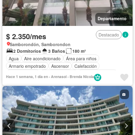
Departamento
$ 2.350/mes
Destacado
Samborondón, Samborondon
2 Dormitorios
3 Baños
180 m²
Agua
Aire acondicionado
Área para niños
Armario empotrado
Ascensor
Calefacción
Cocina integral
Cocina equipada
Cuarto de servicio
Hace 1 semana, 1 día en - Arenasol - Brenda Nicola
Electricidad
Estacionamiento
Gimnasio
Garita de guardianía
Piscina
Vista panorámica
Completamente amoblado