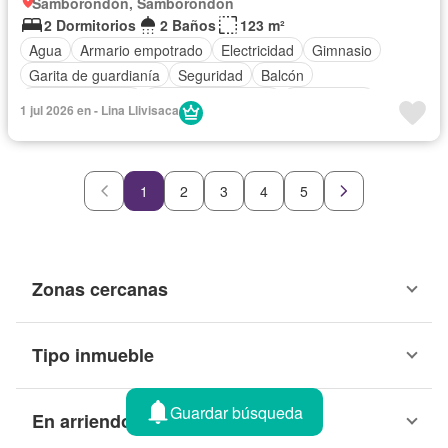
Samborondón, Samborondon
2 Dormitorios
2 Baños
123 m²
Agua
Armario empotrado
Electricidad
Gimnasio
Garita de guardianía
Seguridad
Balcón
Estacionamiento
Aire acondicionado
Sin amoblar
1 jul 2026 en - Lina Llivisaca
1
2
3
4
5
Zonas cercanas
Tipo inmueble
Guardar búsqueda
En arriendo