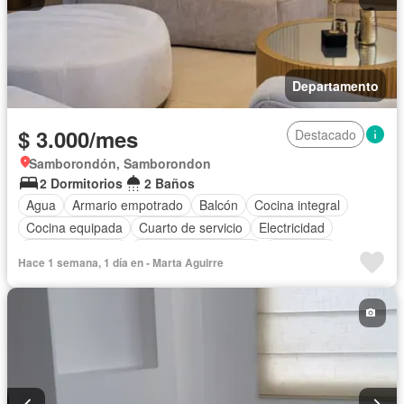
Departamento
$ 3.000/mes
Destacado
Samborondón, Samborondon
2 Dormitorios
2 Baños
Agua
Armario empotrado
Balcón
Cocina integral
Cocina equipada
Cuarto de servicio
Electricidad
Estacionamiento
Garita de guardianía
Seguridad
Hace 1 semana, 1 día en - Marta Aguirre
Terraza
Vista panorámica
Parcialmente amoblado