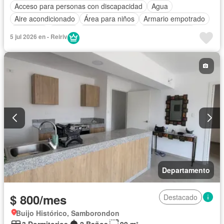
Acceso para personas con discapacidad
Agua
Aire acondicionado
Área para niños
Armario empotrado
Ascensor
Balcón
Cancha de tenis
Cocina integral
5 jul 2026 en - Reiriv
Electricidad
Estacionamiento
Gas natural
Gimnasio
Garita de guardianía
Piscina
Seguridad
Vista panorámica
Departamento
$ 800/mes
Destacado
Buijo Histórico, Samborondon