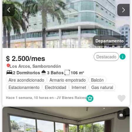
Departamento
$ 2.500/mes
Destacado
Los Arcos, Samborondón
2 Dormitorios
3 Baños
106 m²
Aire acondicionado
Armario empotrado
Balcón
Estacionamiento
Electricidad
Internet
Gas natural
Vista panorámica
Cuarto de servicio
Terraza
Agua
Hace 1 semana, 10 horas en - JV Bienes Raíces
Conserje
Acceso para personas con discapacidad
Garita de guardianía
Gimnasio
Ascensor
Sauna
Seguridad
Piscina
Wifi
Sin amoblar