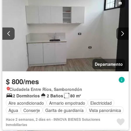
Parcialmente amoblado
Departamento
$ 800/mes
Ciudadela Entre Rios, Samborondón
2 Dormitorios
2 Baños
80 m²
Aire acondicionado
Armario empotrado
Electricidad
Agua
Conserje
Garita de guardianía
Vista panorámica
Sin amoblar
Hace 2 semanas, 2 días en - INNOVA BIENES Soluciones
Inmobiliarias