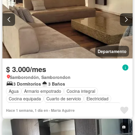
Departamento
$ 3.000/mes
Samborondón, Samborondon
3 Dormitorios
3 Baños
Agua
Armario empotrado
Cocina integral
Cocina equipada
Cuarto de servicio
Electricidad
Estacionamiento
Garita de guardianía
Patio
Piscina
Hace 1 semana, 1 día en - Marta Aguirre
Conserje
Seguridad
Vista panorámica