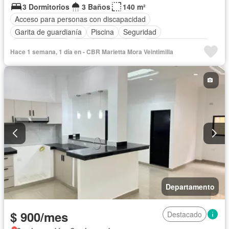
3 Dormitorios
3 Baños
140 m²
Acceso para personas con discapacidad
Garita de guardianía
Piscina
Seguridad
Área para niños
Armario empotrado
Cuarto de servicio
Hace 1 semana, 1 día en - CBR Marietta Mora Veintimilla
Estacionamiento
Jacuzzi
Jardín
Patio
Sin amoblar
Departamento
$ 900/mes
Destacado