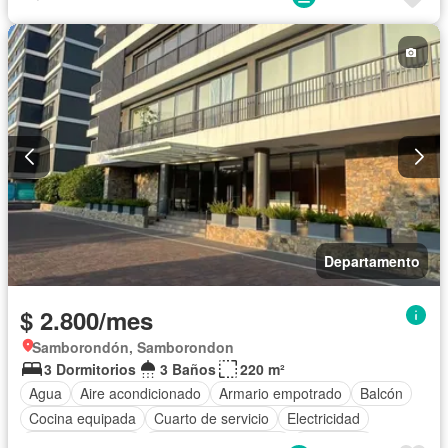
Cancha de tenis
Departamento
$ 2.800/mes
Samborondón, Samborondon
3 Dormitorios
3 Baños
220 m²
Agua
Aire acondicionado
Armario empotrado
Balcón
Cocina equipada
Cuarto de servicio
Electricidad
Estacionamiento
Garita de guardianía
Seguridad