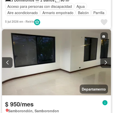
3 Dormitorios
2 Baños
90 m²
Acceso para personas con discapacidad
Agua
Aire acondicionado
Armario empotrado
Balcón
Parrilla
Cancha de tenis
Cocina integral
Cocina equipada
5 jul 2026 en - Reiriv
Electricidad
Estacionamiento
Gas natural
Gimnasio
Garita de guardianía
Jacuzzi
Jardín
Piscina
Seguridad
Terraza
Vista panorámica
Departamento
$ 950/mes
Samborondón, Samborondon