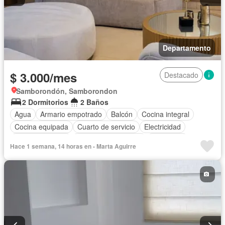
Departamento
$ 3.000/mes
Destacado
Samborondón, Samborondon
2 Dormitorios
2 Baños
Agua
Armario empotrado
Balcón
Cocina integral
Cocina equipada
Cuarto de servicio
Electricidad
Estacionamiento
Garita de guardianía
Seguridad
Hace 1 semana, 14 horas en - Marta Aguirre
Terraza
Vista panorámica
Parcialmente amoblado