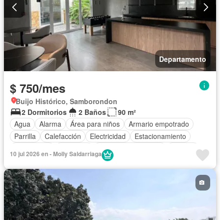
Departamento
$ 750/mes
Buijo Histórico, Samborondon
2 Dormitorios
2 Baños
90 m²
Agua
Alarma
Área para niños
Armario empotrado
Parrilla
Calefacción
Electricidad
Estacionamiento
Gas natural
Gimnasio
Garita de guardianía
Internet
10 jul 2026 en - Molly Saldarriaga
Jacuzzi
Jardín
Patio
Piscina
Conserje
Seguridad