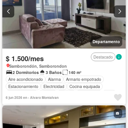
Departamento
$ 1.500/mes
Destacado
Samborondón, Samborondon
2 Dormitorios
3 Baños
140 m²
Aire acondicionado
Alarma
Armario empotrado
Estacionamiento
Electricidad
Cocina equipada
Cocina integral
Internet
Jacuzzi
Gas natural
Agua
6 jun 2026 en - Alvaro Montalvan
Área para niños
Conserje
Garita de guardianía
Ascensor
Seguridad
Wifi
Completamente amoblado