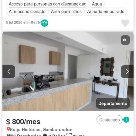
Acceso para personas con discapacidad
Agua
Aire acondicionado
Área para niños
Armario empotrado
Ascensor
Balcón
Cancha de tenis
Cocina integral
5 jul 2026 en - Reiriv
Electricidad
Estacionamiento
Gas natural
Gimnasio
Garita de guardianía
Piscina
Seguridad
Vista panorámica
Departamento
$ 800/mes
Destacado
Buijo Histórico, Samborondon