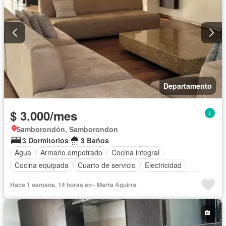
Departamento
$ 3.000/mes
Samborondón, Samborondon
3 Dormitorios
3 Baños
Agua
Armario empotrado
Cocina integral
Cocina equipada
Cuarto de servicio
Electricidad
Estacionamiento
Garita de guardianía
Patio
Piscina
Hace 1 semana, 14 horas en - Marta Aguirre
Conserje
Seguridad
Vista panorámica