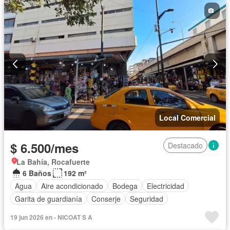
Local Comercial
$ 6.500/mes
Destacado
La Bahía, Rocafuerte
6 Baños
192 m²
Agua
Aire acondicionado
Bodega
Electricidad
Garita de guardianía
Conserje
Seguridad
19 jun 2026 en - NICOAT S A