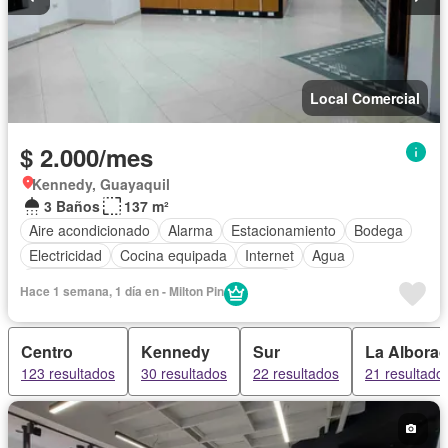
Local Comercial
$ 2.000/mes
Kennedy, Guayaquil
3 Baños
137 m²
Aire acondicionado
Alarma
Estacionamiento
Bodega
Electricidad
Cocina equipada
Internet
Agua
Acceso para personas con discapacidad
Hace 1 semana, 1 día en - Milton Pin
Garita de guardianía
Seguridad
Sin amoblar
Centro
Kennedy
Sur
La Albora
123 resultados
30 resultados
22 resultados
21 resultado