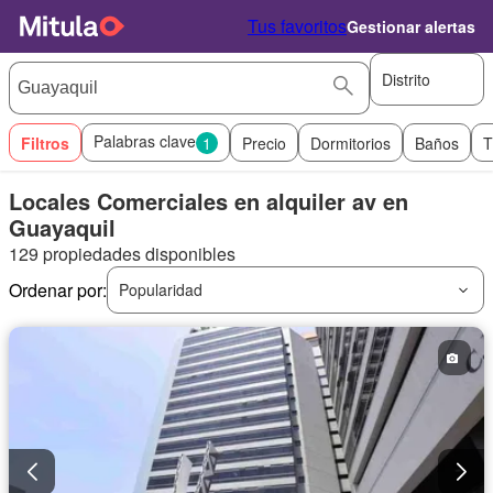
Tus favoritos
Gestionar alertas
Distrito
Palabras clave
Filtros
1
Precio
Dormitorios
Baños
T
Locales Comerciales en alquiler av en
Guayaquil
129 propiedades disponibles
Ordenar por:
Popularidad