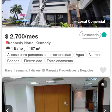
Local Comercial
$ 2.700/mes
Destacado
Kennedy Norte, Kennedy
1 Baño
187 m²
Acceso para personas con discapacidad
Agua
Alarma
Bodega
Electricidad
Estacionamiento
Garita de guardianía
Seguridad
Sin amoblar
Hace 1 semana, 1 día en - El Marquéz Propiedades y Negocios