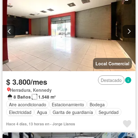
Local Comercial
$ 3.800/mes
Destacado
Herradura, Kennedy
8 Baños
1.548 m²
Aire acondicionado
Estacionamiento
Bodega
Electricidad
Agua
Garita de guardianía
Seguridad
Sin amoblar
Hace 4 días, 13 horas en - Jorge Llanos