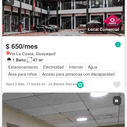
Local Comercial
$ 650/mes
Vía La Costa, Guayaquil
1 Baño
47 m²
Estacionamiento
Electricidad
Internet
Agua
Área para niños
Acceso para personas con discapacidad
Garita de guardianía
Seguridad
Wifi
Sin amoblar
Hace 2 días, 17 horas en - JV Bienes Raíces