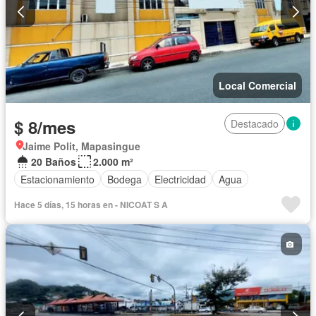
Local Comercial
$ 8/mes
Destacado
Jaime Polit, Mapasingue
20 Baños
2.000 m²
Estacionamiento
Bodega
Electricidad
Agua
Hace 5 días, 15 horas en - NICOAT S A