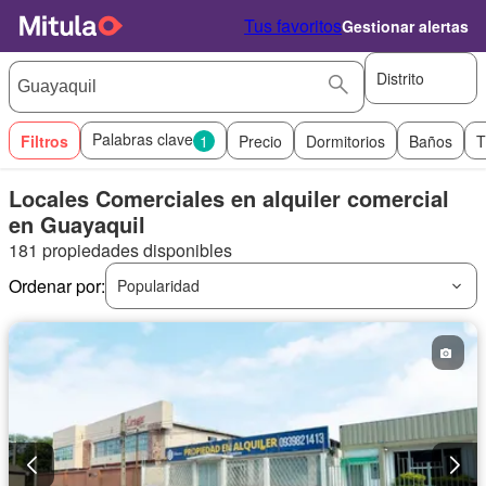
Tus favoritos
Gestionar alertas
Distrito
Palabras clave
Filtros
1
Precio
Dormitorios
Baños
T
Locales Comerciales en alquiler comercial
en Guayaquil
181 propiedades disponibles
Ordenar por:
Popularidad