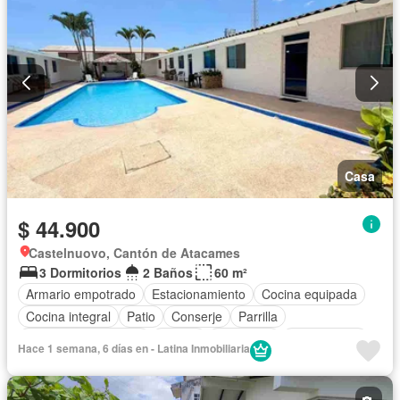
Casa
$ 44.900
Castelnuovo, Cantón de Atacames
3 Dormitorios
2 Baños
60 m²
Armario empotrado
Estacionamiento
Cocina equipada
Cocina integral
Patio
Conserje
Parrilla
Garita de guardianía
Piscina
Seguridad
Solo familias
Hace 1 semana, 6 días en - Latina Inmobiliaria
Completamente amoblado