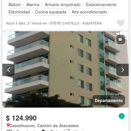
Balcón
Alarma
Armario empotrado
Estacionamiento
Electricidad
Cocina equipada
Aire acondicionado
Chimenea
Calefacción
Cocina integral
Internet
Hace 5 días, 21 horas en - STEVE CASTILLO - AQUATERA
Jacuzzi
Gas natural
Vista panorámica
Cuarto de servicio
Terraza
Agua
Patio
Área para niños
Conserje
Acceso para personas con discapacidad
Garita de guardianía
Parrilla
Jardín
Gimnasio
Ascensor
Seguridad
Piscina
Cancha de tenis
Sauna
Completamente amoblado
Departamento
$ 124.990
Castelnuovo, Cantón de Atacames