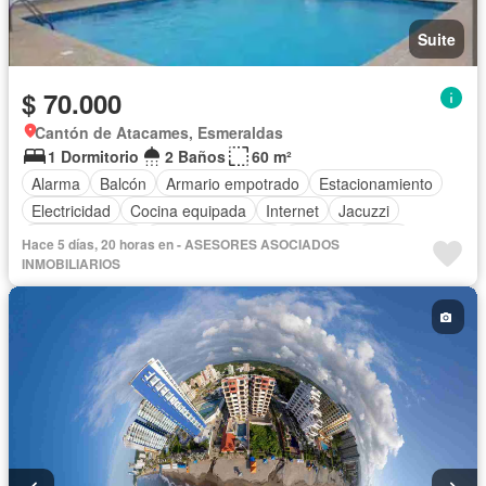
Suite
$ 70.000
Cantón de Atacames, Esmeraldas
1 Dormitorio
2 Baños
60 m²
Alarma
Balcón
Armario empotrado
Estacionamiento
Electricidad
Cocina equipada
Internet
Jacuzzi
Cocina integral
Vista panorámica
Terraza
Agua
Hace 5 días, 20 horas en - ASESORES ASOCIADOS
Patio
Área para niños
Conserje
INMOBILIARIOS
Acceso para personas con discapacidad
Jardín
Parrilla
Garita de guardianía
Ascensor
Seguridad
Sauna
Piscina
Wifi
Completamente amoblado