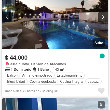
Suite
$ 44.000
Castelnuovo, Cantón de Atacames
1 Dormitorio
1 Baño
43 m²
Balcón
Armario empotrado
Estacionamiento
Electricidad
Cocina equipada
Cocina integral
Jacuzzi
Vista panorámica
Terraza
Agua
Patio
Hace 5 días, 20 horas en - Soteling STI
Área para niños
Conserje
Acceso para personas con discapacidad
Jardín
Parrilla
Ascensor
Sauna
Piscina
Completamente amoblado