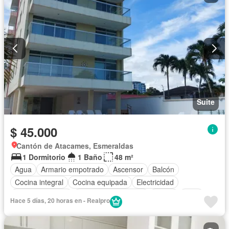
Garita de guardianía
Gimnasio
Ascensor
Seguridad
Piscina
Cancha de tenis
Completamente amoblado
Suite
$ 45.000
Cantón de Atacames, Esmeraldas
1 Dormitorio
1 Baño
48 m²
Agua
Armario empotrado
Ascensor
Balcón
Cocina integral
Cocina equipada
Electricidad
Estacionamiento
Garita de guardianía
Jardín
Patio
Hace 5 días, 20 horas en - Realpro
Piscina
Conserje
Sauna
Seguridad
Vista panorámica
Completamente amoblado