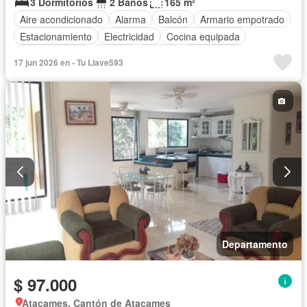
3 Dormitorios
2 Baños
165 m²
Aire acondicionado
Alarma
Balcón
Armario empotrado
Estacionamiento
Electricidad
Cocina equipada
Cocina integral
Internet
Jacuzzi
Gas natural
17 jun 2026 en - Tu Llave593
Vista panorámica
Agua
Patio
Área para niños
Conserje
Acceso para personas con discapacidad
Jardín
Garita de guardianía
Ascensor
Sauna
Piscina
Wifi
Seguridad
Departamento
$ 97.000
Atacames, Cantón de Atacames