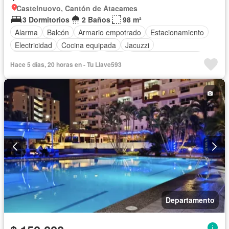
Castelnuovo, Cantón de Atacames
3 Dormitorios
2 Baños
98 m²
Alarma
Balcón
Armario empotrado
Estacionamiento
Electricidad
Cocina equipada
Jacuzzi
Vista panorámica
Agua
Patio
Garita de guardianía
Hace 5 días, 20 horas en - Tu Llave593
Sauna
Seguridad
Piscina
Aire acondicionado
Departamento