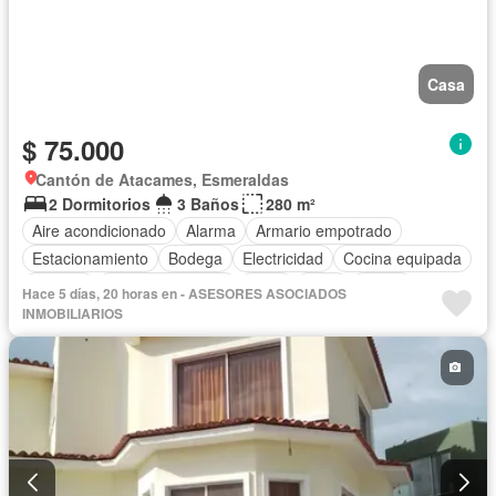
Casa
$ 75.000
Cantón de Atacames, Esmeraldas
2 Dormitorios
3 Baños
280 m²
Aire acondicionado
Alarma
Armario empotrado
Estacionamiento
Bodega
Electricidad
Cocina equipada
Internet
Vista panorámica
Agua
Patio
Jardín
Hace 5 días, 20 horas en - ASESORES ASOCIADOS
Cocina integral
Área para niños
Terraza
Parrilla
INMOBILIARIOS
Completamente amoblado