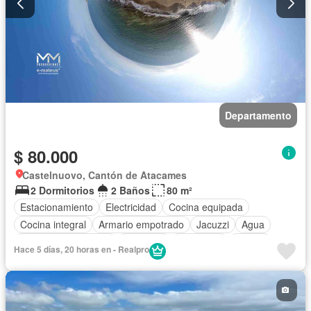
Departamento
$ 80.000
Castelnuovo, Cantón de Atacames
2 Dormitorios
2 Baños
80 m²
Estacionamiento
Electricidad
Cocina equipada
Cocina integral
Armario empotrado
Jacuzzi
Agua
Garita de guardianía
Ascensor
Seguridad
Piscina
Hace 5 días, 20 horas en - Realpro
Completamente amoblado