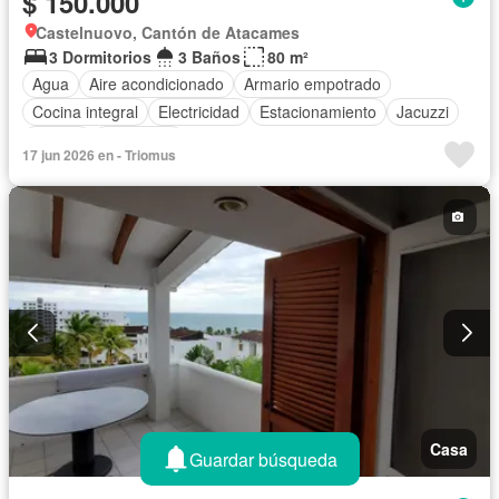
$ 150.000
Castelnuovo, Cantón de Atacames
3 Dormitorios
3 Baños
80 m²
Agua
Aire acondicionado
Armario empotrado
Cocina integral
Electricidad
Estacionamiento
Jacuzzi
Piscina
Seguridad
17 jun 2026 en - Triomus
Casa
Guardar búsqueda