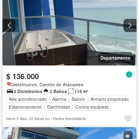
Departamento
$ 136.000
Castelnuovo, Cantón de Atacames
3 Dormitorios
2 Baños
115 m²
Aire acondicionado
Alarma
Balcón
Armario empotrado
Estacionamiento
Electricidad
Cocina equipada
Cocina integral
Internet
Jacuzzi
Gas natural
Hace 2 días, 22 horas en - Piedra Inmobiliaria
Vista panorámica
Terraza
Agua
Patio
Área para niños
Conserje
Acceso para personas con discapacidad
Jardín
Parrilla