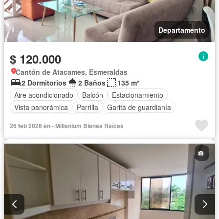
Departamento
$ 120.000
Cantón de Atacames, Esmeraldas
2 Dormitorios
2 Baños
135 m²
Aire acondicionado
Balcón
Estacionamiento
Vista panorámica
Parrilla
Garita de guardianía
Seguridad
Piscina
Cancha de tenis
26 feb 2026 en - Millenium Bienes Raíces
Completamente amoblado