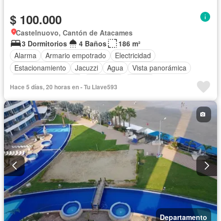
$ 100.000
Castelnuovo, Cantón de Atacames
3 Dormitorios
4 Baños
186 m²
Alarma
Armario empotrado
Electricidad
Estacionamiento
Jacuzzi
Agua
Vista panorámica
Garita de guardianía
Seguridad
Piscina
Hace 5 días, 20 horas en - Tu Llave593
Departamento