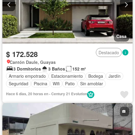
Casa
$ 172.528
Destacado
Cantón Daule, Guayas
3 Dormitorios
3 Baños
152 m²
Armario empotrado
Estacionamiento
Bodega
Jardín
Seguridad
Piscina
Wifi
Patio
Sin amoblar
Hace 6 días, 20 horas en - Century 21 Evolution