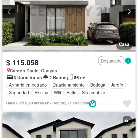
Casa
$ 115.058
Destacado
Cantón Daule, Guayas
3 Dormitorios
2 Baños
86 m²
Armario empotrado
Estacionamiento
Bodega
Jardín
Seguridad
Piscina
Wifi
Patio
Sin amoblar
Hace 6 días, 20 horas en - Century 21 Evolution