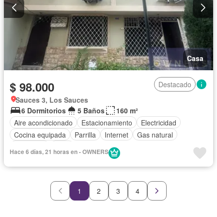
Casa
$ 98.000
Destacado
Sauces 3, Los Sauces
6 Dormitorios
5 Baños
160 m²
Aire acondicionado
Estacionamiento
Electricidad
Cocina equipada
Parrilla
Internet
Gas natural
Seguridad
Agua
Hace 6 días, 21 horas en - OWNERS
1
2
3
4