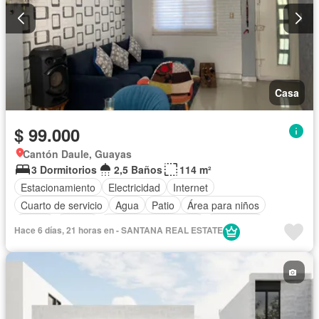
Casa
$ 99.000
Cantón Daule, Guayas
3 Dormitorios
2,5 Baños
114 m²
Estacionamiento
Electricidad
Internet
Cuarto de servicio
Agua
Patio
Área para niños
Jardín
Parrilla
Garita de guardianía
Seguridad
Hace 6 días, 21 horas en - SANTANA REAL ESTATE
Piscina
Armario empotrado
Solo familias