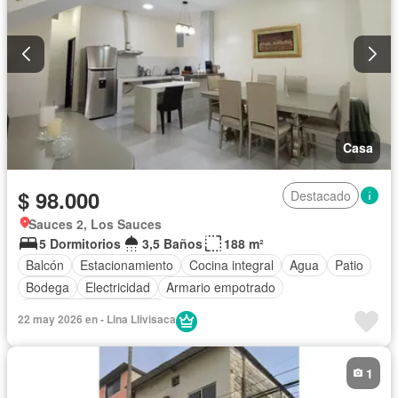
Casa
$ 98.000
Destacado
Sauces 2, Los Sauces
5 Dormitorios
3,5 Baños
188 m²
Balcón
Estacionamiento
Cocina integral
Agua
Patio
Bodega
Electricidad
Armario empotrado
Parcialmente amoblado
22 may 2026 en - Lina Llivisaca
1