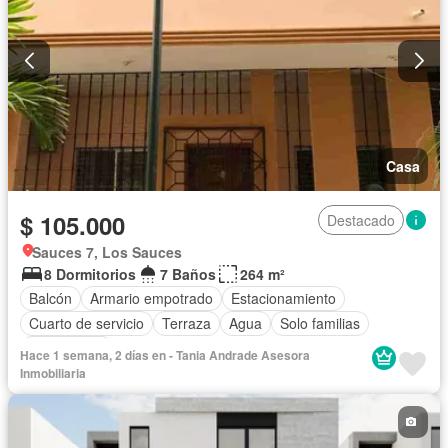
Casa
$ 105.000
Destacado
Sauces 7, Los Sauces
8 Dormitorios
7 Baños
264 m²
Balcón
Armario empotrado
Estacionamiento
Cuarto de servicio
Terraza
Agua
Solo familias
Sin amoblar
Hace 1 semana, 2 días en - Tania Andrade Asesora
Inmobiliaria