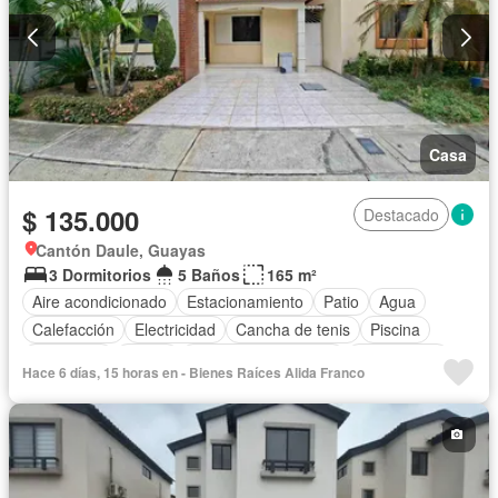
Casa
$ 135.000
Destacado
Cantón Daule, Guayas
3 Dormitorios
5 Baños
165 m²
Aire acondicionado
Estacionamiento
Patio
Agua
Calefacción
Electricidad
Cancha de tenis
Piscina
Seguridad
Sauna
Garita de guardianía
Sin amoblar
Hace 6 días, 15 horas en - Bienes Raíces Alida Franco