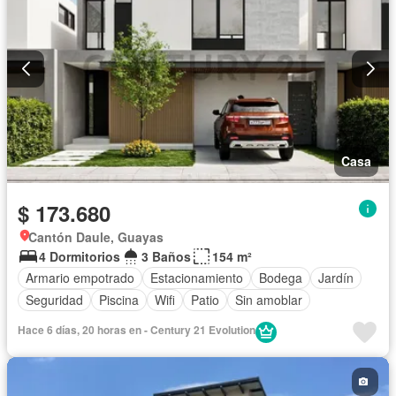
Casa
$ 173.680
Cantón Daule, Guayas
4 Dormitorios
3 Baños
154 m²
Armario empotrado
Estacionamiento
Bodega
Jardín
Seguridad
Piscina
Wifi
Patio
Sin amoblar
Hace 6 días, 20 horas en - Century 21 Evolution