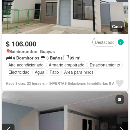
Casa
$ 106.000
Destacado
Samborondon, Guayas
4 Dormitorios
3 Baños
95 m²
Aire acondicionado
Armario empotrado
Estacionamiento
Electricidad
Agua
Patio
Área para niños
Garita de guardianía
Seguridad
Piscina
Sin amoblar
Hace 3 días, 23 horas en - INVERTAS Soluciones Inmobiliarias S A