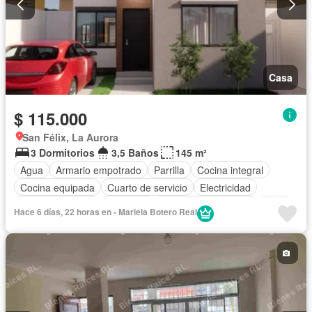
Casa
$ 115.000
San Félix, La Aurora
3 Dormitorios
3,5 Baños
145 m²
Agua
Armario empotrado
Parrilla
Cocina integral
Cocina equipada
Cuarto de servicio
Electricidad
Estacionamiento
Gimnasio
Garita de guardianía
Patio
Hace 6 días, 22 horas en - Mariela Botero Real
Piscina
Conserje
Seguridad
Terraza
Vista panorámica