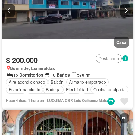
Casa
$ 200.000
Destacado
Quininde, Esmeraldas
15 Dormitorios
10 Baños
570 m²
Aire acondicionado
Balcón
Armario empotrado
Estacionamiento
Bodega
Electricidad
Cocina equipada
Internet
Cuarto de servicio
Agua
Patio
Hace 4 días, 1 hora en - LUQUIMA CBR Luis Quiñonez Mato