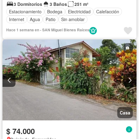
3 Dormitorios
3 Baños
251 m²
Estacionamiento
Bodega
Electricidad
Calefacción
Internet
Agua
Patio
Sin amoblar
Hace 1 semana en - SAN Miguel Bienes Raíces
Casa
$ 74.000