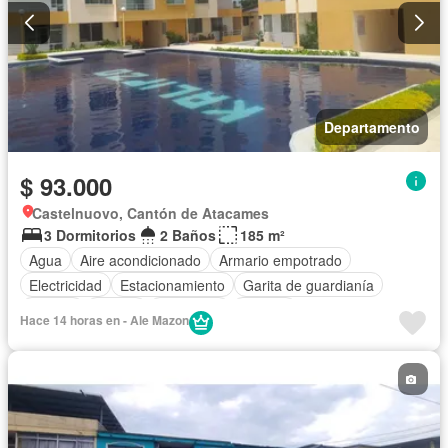
Departamento
$ 93.000
Castelnuovo, Cantón de Atacames
3 Dormitorios
2 Baños
185 m²
Agua
Aire acondicionado
Armario empotrado
Electricidad
Estacionamiento
Garita de guardianía
Jacuzzi
Piscina
Seguridad
Terraza
Hace 14 horas en - Ale Mazon
Completamente amoblado