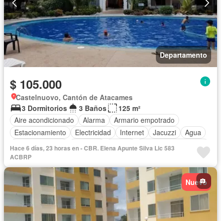
Departamento
$ 105.000
Castelnuovo, Cantón de Atacames
3 Dormitorios
3 Baños
125 m²
Aire acondicionado
Alarma
Armario empotrado
Estacionamiento
Electricidad
Internet
Jacuzzi
Agua
Área para niños
Conserje
Parrilla
Garita de guardianía
Hace 6 días, 23 horas en - CBR. Elena Apunte Silva Lic 583
Gimnasio
ACBRP
Nuevo