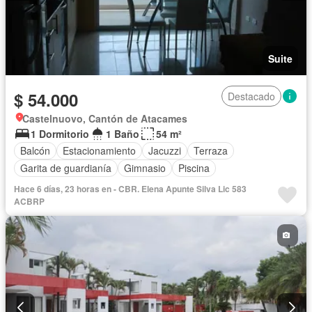
Suite
$ 54.000
Destacado
Castelnuovo, Cantón de Atacames
1 Dormitorio
1 Baño
54 m²
Balcón
Estacionamiento
Jacuzzi
Terraza
Garita de guardianía
Gimnasio
Piscina
Hace 6 días, 23 horas en - CBR. Elena Apunte Silva Lic 583
ACBRP