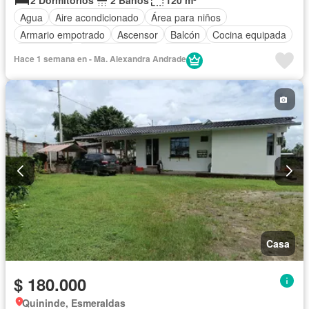
2 Dormitorios
2 Baños
120 m²
Agua
Aire acondicionado
Área para niños
Armario empotrado
Ascensor
Balcón
Cocina equipada
Electricidad
Estacionamiento
Gimnasio
Hace 1 semana en - Ma. Alexandra Andrade
Garita de guardianía
Jardín
Piscina
Conserje
Seguridad
Vista panorámica
Wifi
Casa
$ 180.000
Quininde, Esmeraldas