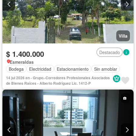
Villa
$ 1.400.000
Destacado
Esmeraldas
Bodega
Electricidad
Estacionamiento
Sin amoblar
14 jul 2026 en - Grupo.-Corredores Profesionales Asociados
de Bienes Raíces - Alberto Rodríguez Lic. 1412-P