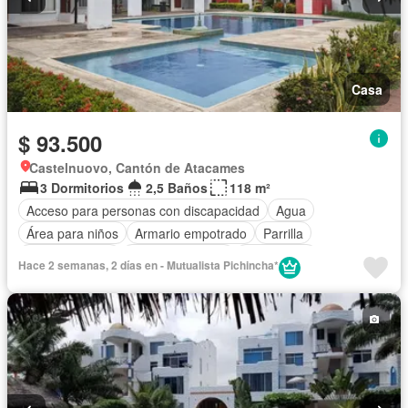
Casa
$ 93.500
Castelnuovo, Cantón de Atacames
3 Dormitorios
2,5 Baños
118 m²
Acceso para personas con discapacidad
Agua
Área para niños
Armario empotrado
Parrilla
Cocina integral
Cocina equipada
Electricidad
Hace 2 semanas, 2 días en - Mutualista Pichincha*
Estacionamiento
Garita de guardianía
Internet
Jardín
Patio
Piscina
Conserje
Seguridad
Completamente amoblado