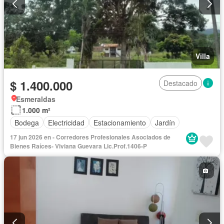
Villa
$ 1.400.000
Destacado
Esmeraldas
1.000 m²
Bodega
Electricidad
Estacionamiento
Jardín
17 jun 2026 en - Corredores Profesionales Asociados de
Bienes Raíces- Viviana Guevara Lic.Prof.1406-P