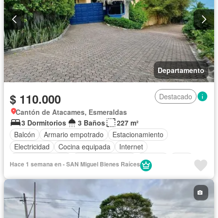
Departamento
$ 110.000
Destacado
Cantón de Atacames, Esmeraldas
3 Dormitorios
3 Baños
227 m²
Balcón
Armario empotrado
Estacionamiento
Electricidad
Cocina equipada
Internet
Vista panorámica
Cuarto de servicio
Terraza
Agua
Hace 1 semana en - SAN Miguel Bienes Raíces
Patio
Área para niños
Jardín
Parrilla
Garita de guardianía
Seguridad
Piscina
Cancha de tenis
Completamente amoblado