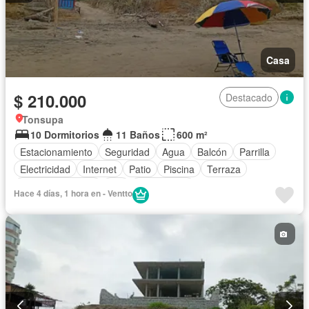
Casa
$ 210.000
Destacado
Tonsupa
10 Dormitorios
11 Baños
600 m²
Estacionamiento
Seguridad
Agua
Balcón
Parrilla
Electricidad
Internet
Patio
Piscina
Terraza
Vista panorámica
Wifi
Sin amoblar
Hace 4 días, 1 hora en - Ventto