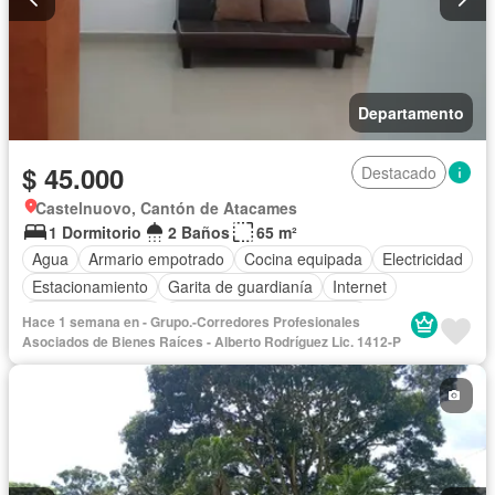
Departamento
$ 45.000
Destacado
Castelnuovo, Cantón de Atacames
1 Dormitorio
2 Baños
65 m²
Agua
Armario empotrado
Cocina equipada
Electricidad
Estacionamiento
Garita de guardianía
Internet
Vista panorámica
Completamente amoblado
Hace 1 semana en - Grupo.-Corredores Profesionales
Asociados de Bienes Raíces - Alberto Rodríguez Lic. 1412-P