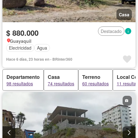
Casa
$ 880.000
Destacado
Guayaquil
Electricidad
Agua
Hace 6 días, 23 horas en - BRinter360
Departamento
Casa
Terreno
Local Co
98 resultados
74 resultados
60 resultados
11 resulta