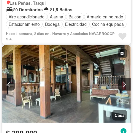
Las Peñas, Tarqui
20 Dormitorios
21,5 Baños
Aire acondicionado
Alarma
Balcón
Armario empotrado
Estacionamiento
Bodega
Electricidad
Cocina equipada
Cocina integral
Internet
Vista panorámica
Hace 1 semana, 2 días en - Navarro y Asociados NAVARROCOP
Cuarto de servicio
Terraza
Agua
Patio
Jardín
S.A.
Garita de guardianía
Seguridad
Completamente amoblado
Casa
$ 380.000