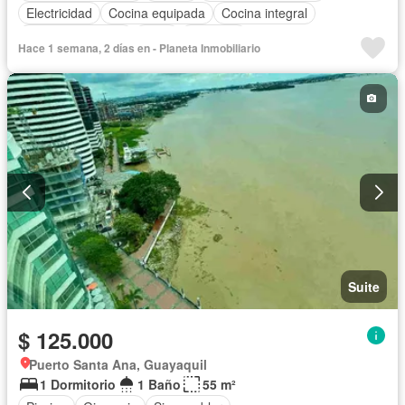
Electricidad
Cocina equipada
Cocina integral
Vista panorámica
Agua
Conserje
Hace 1 semana, 2 días en - Planeta Inmobiliario
Acceso para personas con discapacidad
Garita de guardianía
Gimnasio
Ascensor
Seguridad
Piscina
Completamente amoblado
Suite
$ 125.000
Puerto Santa Ana, Guayaquil
1 Dormitorio
1 Baño
55 m²