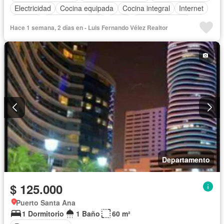
Electricidad
Cocina equipada
Cocina integral
Internet
Jacuzzi
Vista panorámica
Agua
Área para niños
Hace 1 semana, 2 días en - Luis Fernando Vélez Realtor
Conserje
Acceso para personas con discapacidad
Parrilla
Garita de guardianía
Gimnasio
Ascensor
Sauna
Seguridad
Piscina
Completamente amoblado
Departamento
$ 125.000
Puerto Santa Ana
1 Dormitorio
1 Baño
60 m²