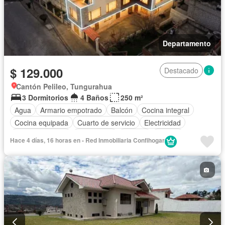
Departamento
$ 129.000
Destacado
Cantón Pelileo, Tungurahua
3 Dormitorios
4 Baños
250 m²
Agua
Armario empotrado
Balcón
Cocina integral
Cocina equipada
Cuarto de servicio
Electricidad
Estacionamiento
Gas natural
Internet
Jacuzzi
Hace 4 días, 16 horas en - Red Inmobiliaria Confihogar
Conserje