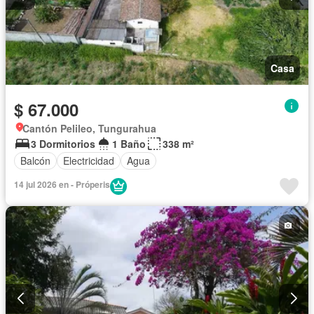
Casa
$ 67.000
Cantón Pelileo, Tungurahua
3 Dormitorios
1 Baño
338 m²
Balcón
Electricidad
Agua
14 jul 2026 en - Próperis