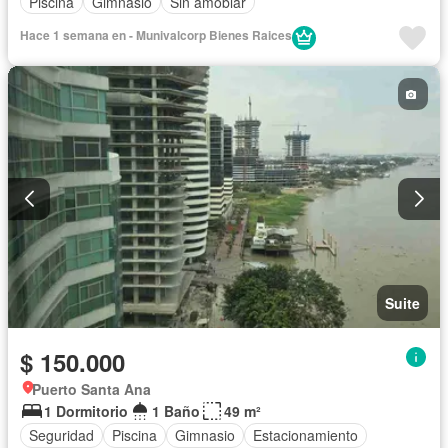
Piscina
Gimnasio
Sin amoblar
Hace 1 semana en - Munivalcorp Bienes Raices
Suite
$ 150.000
Puerto Santa Ana
1 Dormitorio
1 Baño
49 m²
Seguridad
Piscina
Gimnasio
Estacionamiento