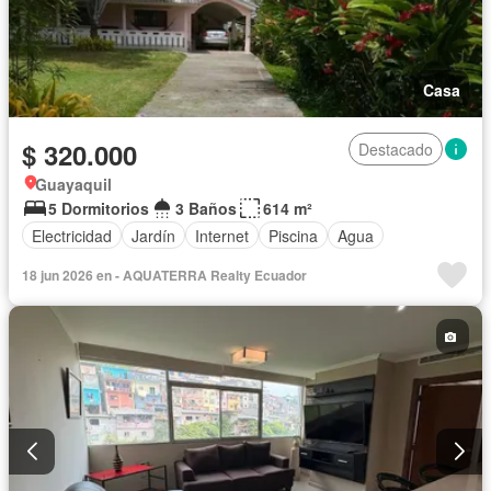
Casa
$ 320.000
Destacado
Guayaquil
5 Dormitorios
3 Baños
614 m²
Electricidad
Jardín
Internet
Piscina
Agua
18 jun 2026 en - AQUATERRA Realty Ecuador