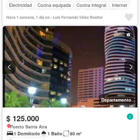
Electricidad
Cocina equipada
Cocina integral
Internet
Jacuzzi
Vista panorámica
Agua
Área para niños
Hace 1 semana, 1 día en - Luis Fernando Vélez Realtor
Conserje
Acceso para personas con discapacidad
Parrilla
Garita de guardianía
Gimnasio
Ascensor
Sauna
Seguridad
Piscina
Completamente amoblado
Departamento
$ 125.000
Puerto Santa Ana
1 Dormitorio
1 Baño
60 m²