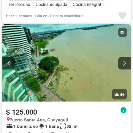
Electricidad
Cocina equipada
Cocina integral
Vista panorámica
Agua
Conserje
Hace 1 semana, 1 día en - Planeta Inmobiliario
Acceso para personas con discapacidad
Garita de guardianía
Gimnasio
Ascensor
Seguridad
Piscina
Completamente amoblado
Suite
$ 125.000
Puerto Santa Ana, Guayaquil
1 Dormitorio
1 Baño
55 m²