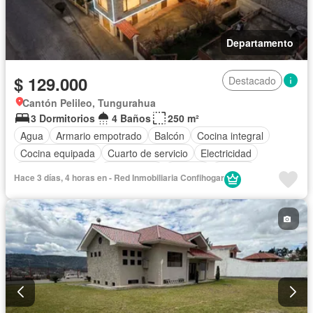
Departamento
$ 129.000
Destacado
Cantón Pelileo, Tungurahua
3 Dormitorios
4 Baños
250 m²
Agua
Armario empotrado
Balcón
Cocina integral
Cocina equipada
Cuarto de servicio
Electricidad
Estacionamiento
Gas natural
Internet
Jacuzzi
Hace 3 días, 4 horas en - Red Inmobiliaria Confihogar
Conserje