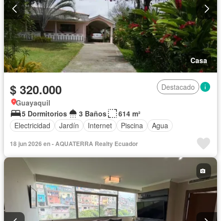
Casa
$ 320.000
Destacado
Guayaquil
5 Dormitorios
3 Baños
614 m²
Electricidad
Jardín
Internet
Piscina
Agua
18 jun 2026 en - AQUATERRA Realty Ecuador