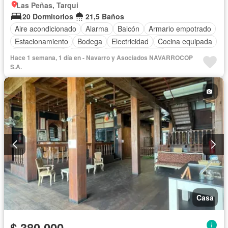
Las Peñas, Tarqui
20 Dormitorios
21,5 Baños
Aire acondicionado
Alarma
Balcón
Armario empotrado
Estacionamiento
Bodega
Electricidad
Cocina equipada
Cocina integral
Internet
Vista panorámica
Hace 1 semana, 1 día en - Navarro y Asociados NAVARROCOP
Cuarto de servicio
Terraza
Agua
Patio
Jardín
S.A.
Garita de guardianía
Seguridad
Completamente amoblado
Casa
$ 380.000