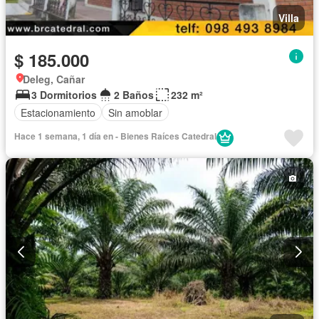
Villa
$ 185.000
Deleg, Cañar
3 Dormitorios
2 Baños
232 m²
Estacionamiento
Sin amoblar
Hace 1 semana, 1 día en - Bienes Raíces Catedral