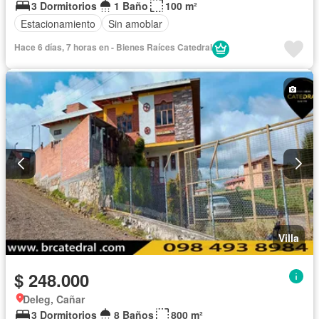
3 Dormitorios
1 Baño
100 m²
Estacionamiento
Sin amoblar
Hace 6 días, 7 horas en - Bienes Raíces Catedral
Villa
$ 248.000
Deleg, Cañar
3 Dormitorios
8 Baños
800 m²