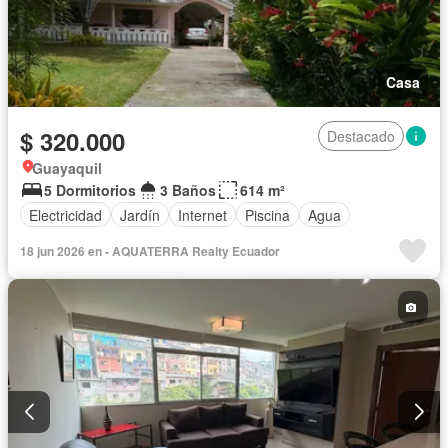
Casa
$ 320.000
Destacado
Guayaquil
5 Dormitorios
3 Baños
614 m²
Electricidad
Jardín
Internet
Piscina
Agua
18 jun 2026 en - AQUATERRA Realty Ecuador