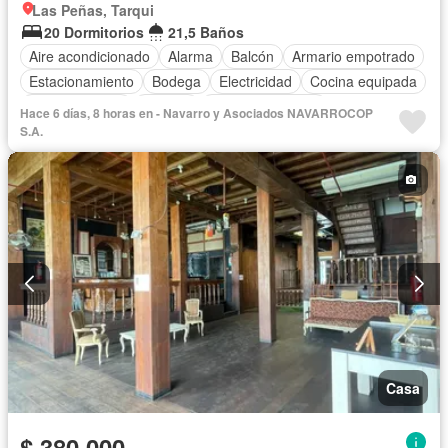
Las Peñas, Tarqui
20 Dormitorios
21,5 Baños
Aire acondicionado
Alarma
Balcón
Armario empotrado
Estacionamiento
Bodega
Electricidad
Cocina equipada
Cocina integral
Internet
Vista panorámica
Hace 6 días, 8 horas en - Navarro y Asociados NAVARROCOP
Cuarto de servicio
Terraza
Agua
Patio
Jardín
S.A.
Garita de guardianía
Seguridad
Completamente amoblado
Casa
$ 380.000