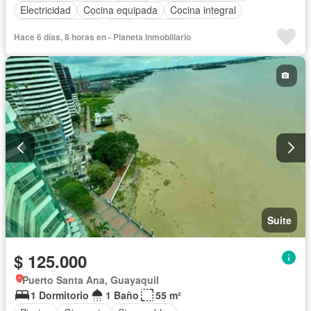
Electricidad
Cocina equipada
Cocina integral
Vista panorámica
Agua
Conserje
Hace 6 días, 8 horas en - Planeta Inmobiliario
Acceso para personas con discapacidad
Garita de guardianía
Gimnasio
Ascensor
Seguridad
Piscina
Completamente amoblado
Suite
$ 125.000
Puerto Santa Ana, Guayaquil
1 Dormitorio
1 Baño
55 m²