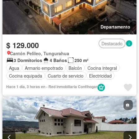
Departamento
$ 129.000
Destacado
Cantón Pelileo, Tungurahua
3 Dormitorios
4 Baños
250 m²
Agua
Armario empotrado
Balcón
Cocina integral
Cocina equipada
Cuarto de servicio
Electricidad
Estacionamiento
Gas natural
Internet
Jacuzzi
Hace 1 día, 3 horas en - Red Inmobiliaria Confihogar
Conserje