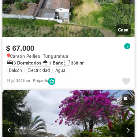
Casa
$ 67.000
Cantón Pelileo, Tungurahua
3 Dormitorios
1 Baño
338 m²
Balcón
Electricidad
Agua
14 jul 2026 en - Próperis