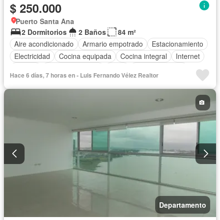
$ 250.000
Puerto Santa Ana
2 Dormitorios
2 Baños
84 m²
Aire acondicionado
Armario empotrado
Estacionamiento
Electricidad
Cocina equipada
Cocina integral
Internet
Jacuzzi
Vista panorámica
Agua
Área para niños
Hace 6 días, 7 horas en - Luis Fernando Vélez Realtor
Conserje
Acceso para personas con discapacidad
Parrilla
Garita de guardianía
Gimnasio
Ascensor
Sauna
Seguridad
Piscina
Completamente amoblado
Departamento