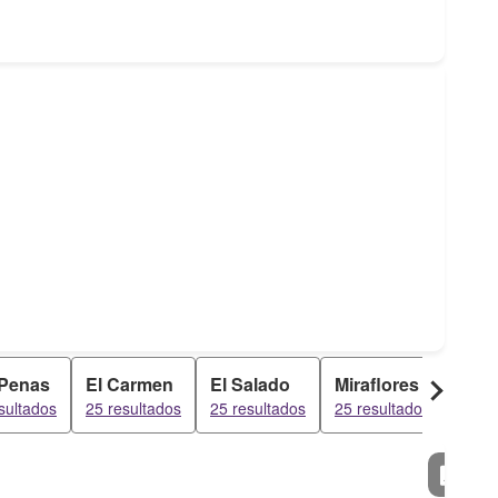
 Penas
El Carmen
El Salado
Miraflores
San
sultados
25 resultados
25 resultados
25 resultados
25 re