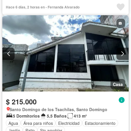
Hace 6 días, 2 horas en - Fernanda Alvarado
Casa
$ 215.000
Santo Domingo de los Tsachilas, Santo Domingo
5 Dormitorios
5,5 Baños
413 m²
Agua
Área para niños
Electricidad
Estacionamiento
Jardín
Patio
Sin amoblar