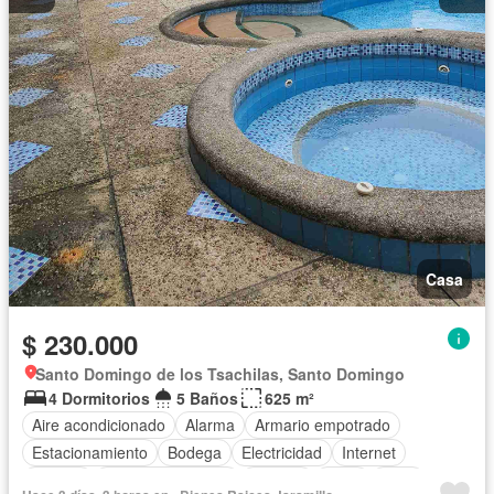
Casa
$ 230.000
Santo Domingo de los Tsachilas, Santo Domingo
4 Dormitorios
5 Baños
625 m²
Aire acondicionado
Alarma
Armario empotrado
Estacionamiento
Bodega
Electricidad
Internet
Jacuzzi
Cuarto de servicio
Terraza
Agua
Patio