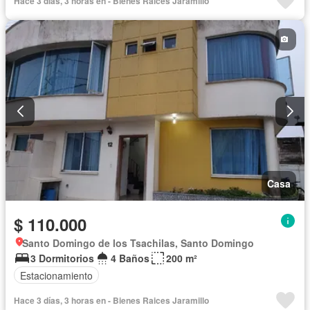
Hace 3 días, 3 horas en - Bienes Raices Jaramillo
Conserje
Jardín
Parrilla
Garita de guardianía
Gimnasio
Biblioteca
Sauna
Piscina
Seguridad
Sin amoblar
Casa
$ 110.000
Santo Domingo de los Tsachilas, Santo Domingo
3 Dormitorios
4 Baños
200 m²
Estacionamiento
Hace 3 días, 3 horas en - Bienes Raices Jaramillo