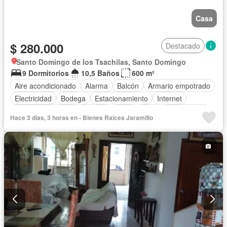
Casa
$ 280.000
Destacado
Santo Domingo de los Tsachilas, Santo Domingo
9 Dormitorios
10,5 Baños
600 m²
Aire acondicionado
Alarma
Balcón
Armario empotrado
Electricidad
Bodega
Estacionamiento
Internet
Cuarto de servicio
Terraza
Agua
Patio
Sin amoblar
Hace 3 días, 3 horas en - Bienes Raices Jaramillo