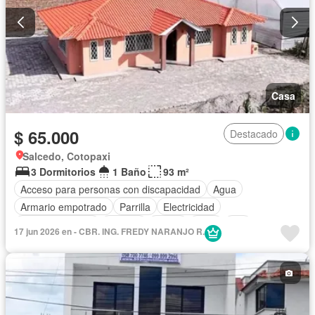
Casa
$ 65.000
Destacado
Salcedo, Cotopaxi
3 Dormitorios
1 Baño
93 m²
Acceso para personas con discapacidad
Agua
Armario empotrado
Parrilla
Electricidad
Estacionamiento
Internet
Jardín
Patio
Wifi
17 jun 2026 en - CBR. ING. FREDY NARANJO R.
Sin amoblar