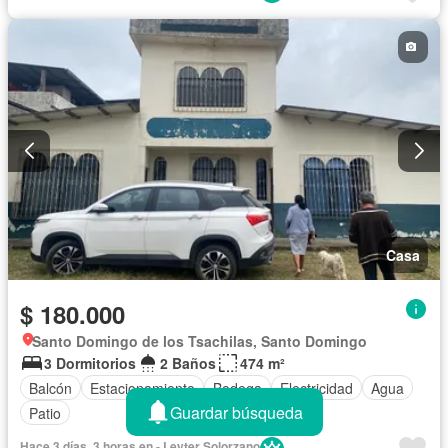
Casa
$ 180.000
Santo Domingo de los Tsachilas, Santo Domingo
3 Dormitorios
2 Baños
474 m²
Balcón
Estacionamiento
Bodega
Electricidad
Agua
Guardar búsqueda
Patio
Hace 3 días, 3 horas en - Leyter Solorzano