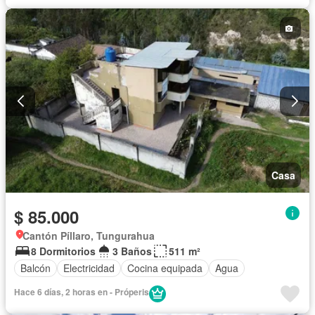
Casa
$ 85.000
Cantón Píllaro, Tungurahua
8 Dormitorios
3 Baños
511 m²
Balcón
Electricidad
Cocina equipada
Agua
Hace 6 días, 2 horas en - Próperis