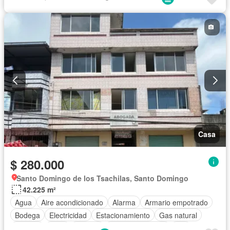
Casa
$ 280.000
Santo Domingo de los Tsachilas, Santo Domingo
42.225 m²
Agua
Aire acondicionado
Alarma
Armario empotrado
Bodega
Electricidad
Estacionamiento
Gas natural
Internet
Patio
Terraza
Vista panorámica
Wifi