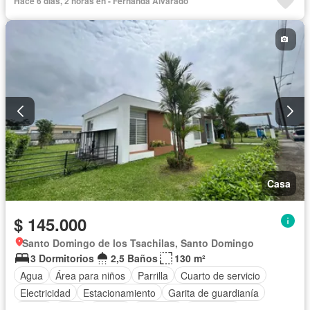
Hace 6 días, 2 horas en - Fernanda Alvarado
Casa
$ 145.000
Santo Domingo de los Tsachilas, Santo Domingo
3 Dormitorios
2,5 Baños
130 m²
Agua
Área para niños
Parrilla
Cuarto de servicio
Electricidad
Estacionamiento
Garita de guardianía
Jardín
Patio
Piscina
Conserje
Seguridad