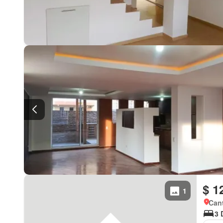
$ 1
1
Can
3 