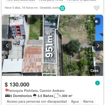
Ascensor
Parrilla
Calefacción
Cocina integral
Hace 5 días, 18 horas en - Oswaldo Junta
Cocina equipada
Cuarto de servicio
Electricidad
Estacionamiento
Gas natural
Garita de guardianía
Internet
Jacuzzi
Jardín
Patio
Conserje
Seguridad
Terraza
Vista panorámica
Wifi
Sin amoblar
Casa
$ 130.000
Parroquia Pishilata, Cantón Ambato
6 Dormitorios
3,5 Baños
1.300 m²
Acceso para personas con discapacidad
Agua
Alarma