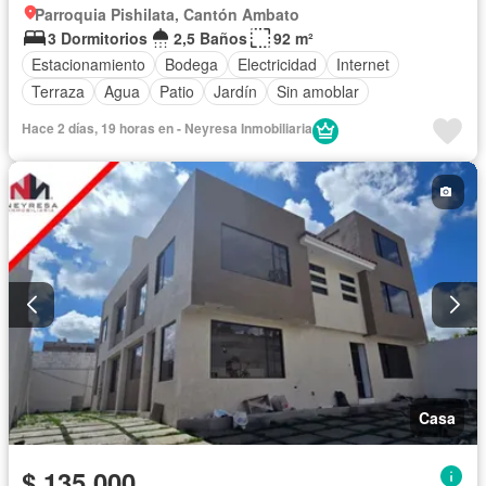
Parroquia Pishilata, Cantón Ambato
3 Dormitorios
2,5 Baños
92 m²
Estacionamiento
Bodega
Electricidad
Internet
Terraza
Agua
Patio
Jardín
Sin amoblar
Hace 2 días, 19 horas en - Neyresa Inmobiliaria
Casa
$ 135.000