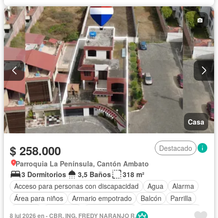
Casa
$ 258.000
Destacado
Parroquia La Península, Cantón Ambato
3 Dormitorios
3,5 Baños
318 m²
Acceso para personas con discapacidad
Agua
Alarma
Área para niños
Armario empotrado
Balcón
Parrilla
Bodega
Chimenea
Cocina integral
Cuarto de servicio
8 jul 2026 en - CBR. ING. FREDY NARANJO R.