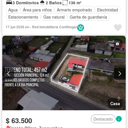
3 Dormitorios
2 Baños
136 m²
Agua
Área para niños
Armario empotrado
Electricidad
Estacionamiento
Gas natural
Garita de guardianía
Jacuzzi
Jardín
Patio
Piscina
Conserje
Sauna
17 jun 2026 en - Red Inmobiliaria Confihogar
Seguridad
Terraza
Vista panorámica
Casa
$ 63.500
Destacado
Cantón Píllaro, Tungurahua