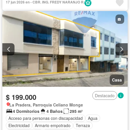
17 jun 2026 en - CBR. ING. FREDY NARANJO R.
Garita de guardianía
Internet
Jardín
Patio
Conserje
Terraza
Vista panorámica
Sin amoblar
Casa
$ 199.000
Destacado
La Pradera, Parroquia Celiano Monge
4 Dormitorios
4 Baños
295 m²
Acceso para personas con discapacidad
Agua
Electricidad
Armario empotrado
Terraza