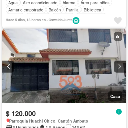
Agua
Aire acondicionado
Alarma
Área para niños
Armario empotrado
Balcón
Parrilla
Biblioteca
Bodega
Calefacción
Chimenea
Cocina integral
Hace 5 días, 18 horas en - Oswaldo Junta
Cocina equipada
Cuarto de servicio
Electricidad
Estacionamiento
Gas natural
Garita de guardianía
Internet
Jardín
Patio
Conserje
Sauna
Seguridad
Terraza
Vista panorámica
Wifi
Casa
$ 120.000
Parroquia Huachi Chico, Cantón Ambato
3 Dormitorios
1,5 Baños
143 m²