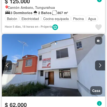
$ 125.000
Cantón Ambato, Tungurahua
3 Dormitorios
2 Baños
867 m²
Balcón
Electricidad
Cocina equipada
Piscina
Agua
Hace 5 días, 18 horas en - Próperis
Casa
$ 62.000