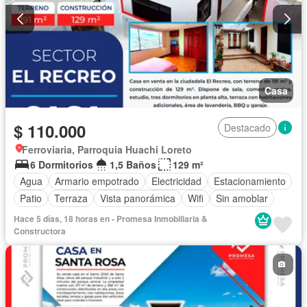
Casa
$ 110.000
Destacado
Ferroviaria, Parroquia Huachi Loreto
6 Dormitorios
1,5 Baños
129 m²
Agua
Armario empotrado
Electricidad
Estacionamiento
Patio
Terraza
Vista panorámica
Wifi
Sin amoblar
Hace 5 días, 18 horas en - Promesa Inmobiliaria &
Constructora