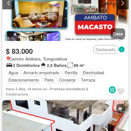
Casa
$ 83.000
Destacado
Cantón Ambato, Tungurahua
3 Dormitorios
2,5 Baños
89 m²
Agua
Armario empotrado
Parrilla
Electricidad
Estacionamiento
Patio
Conserje
Terraza
Vista panorámica
Sin amoblar
Hace 5 días, 18 horas en - Promesa Inmobiliaria &
Constructora