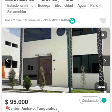
Estacionamiento
Bodega
Electricidad
Agua
Patio
Sin amoblar
Hace 2 días, 19 horas en - 593 INMOBILIARIA
Casa
$ 95.000
Destacado
Cantón Ambato, Tungurahua