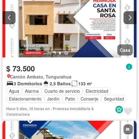
Casa
$ 73.500
Cantón Ambato, Tungurahua
3 Dormitorios
2,5 Baños
133 m²
Agua
Alarma
Cuarto de servicio
Electricidad
Estacionamiento
Jardín
Patio
Conserje
Seguridad
Terraza
Vista panorámica
Sin amoblar
Hace 5 días, 18 horas en - Promesa Inmobiliaria &
Constructora