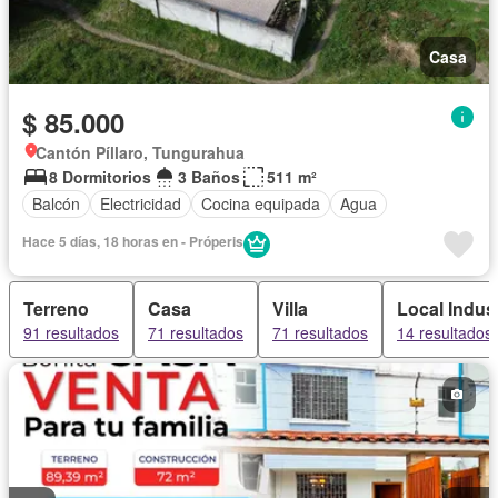
Casa
$ 85.000
Cantón Píllaro, Tungurahua
8 Dormitorios
3 Baños
511 m²
Balcón
Electricidad
Cocina equipada
Agua
Hace 5 días, 18 horas en - Próperis
Terreno
Casa
Villa
Local Indust
91 resultados
71 resultados
71 resultados
14 resultados