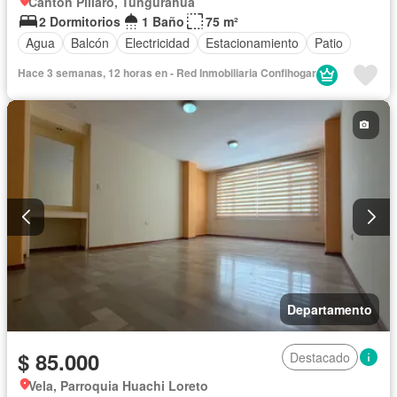
Cantón Píllaro, Tungurahua
2 Dormitorios
1 Baño
75 m²
Agua
Balcón
Electricidad
Estacionamiento
Patio
Hace 3 semanas, 12 horas en - Red Inmobiliaria Confihogar
Departamento
$ 85.000
Destacado
Vela, Parroquia Huachi Loreto