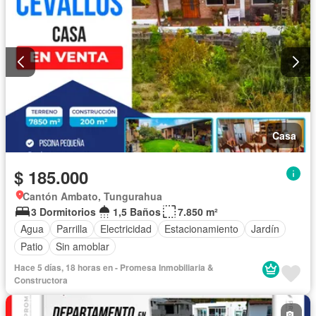
Casa
$ 185.000
Cantón Ambato, Tungurahua
3 Dormitorios
1,5 Baños
7.850 m²
Agua
Parrilla
Electricidad
Estacionamiento
Jardín
Patio
Sin amoblar
Hace 5 días, 18 horas en - Promesa Inmobiliaria &
Constructora