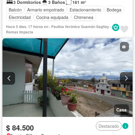
3 Dormitorios
3 Baños
161 m²
Balcón
Armario empotrado
Estacionamiento
Bodega
Electricidad
Cocina equipada
Chimenea
Cocina integral
Internet
Vista panorámica
Hace 5 días, 17 horas en - Paulina Verónica Guamán Sagñay -
Cuarto de servicio
Terraza
Agua
Patio
Remax Impacta
Área para niños
Jardín
Biblioteca
Garita de guardianía
Seguridad
Casa
$ 84.500
Destacado