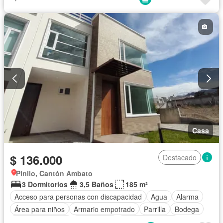
Electricidad
Estacionamiento
Gas natural
Garita de guardianía
Internet
Jacuzzi
Jardín
Patio
Conserje
Seguridad
Terraza
Vista panorámica
Sin amoblar
Casa
$ 136.000
Destacado
Pinllo, Cantón Ambato
3 Dormitorios
3,5 Baños
185 m²
Acceso para personas con discapacidad
Agua
Alarma
Área para niños
Armario empotrado
Parrilla
Bodega
Cocina equipada
Electricidad
Estacionamiento