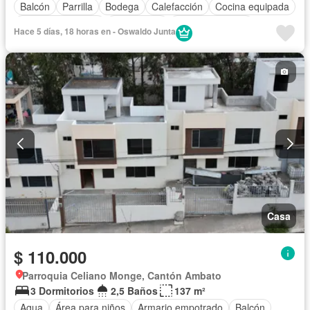
Balcón
Parrilla
Bodega
Calefacción
Cocina equipada
Cuarto de servicio
Electricidad
Estacionamiento
Hace 5 días, 18 horas en - Oswaldo Junta
Gas natural
Garita de guardianía
Internet
Jardín
Patio
Seguridad
Terraza
Vista panorámica
Wifi
Sin amoblar
Casa
$ 110.000
Parroquia Celiano Monge, Cantón Ambato
3 Dormitorios
2,5 Baños
137 m²
Agua
Área para niños
Armario empotrado
Balcón