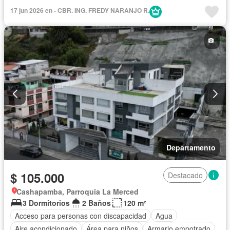
Vista panorámica
Sin amoblar
17 jun 2026 en - CBR. ING. FREDY NARANJO R.
Departamento
$ 105.000
Destacado
Cashapamba, Parroquia La Merced
3 Dormitorios
2 Baños
120 m²
Acceso para personas con discapacidad
Agua
Aire acondicionado
Área para niños
Armario empotrado