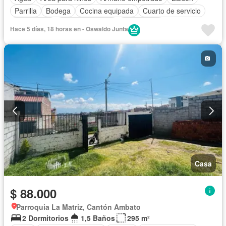
Parrilla
Bodega
Cocina equipada
Cuarto de servicio
Electricidad
Estacionamiento
Gas natural
Hace 5 días, 18 horas en - Oswaldo Junta
Garita de guardianía
Internet
Jardín
Patio
Conserje
Seguridad
Terraza
Vista panorámica
Wifi
Sin amoblar
Casa
$ 88.000
Parroquia La Matriz, Cantón Ambato
2 Dormitorios
1,5 Baños
295 m²