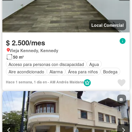
Local Comercial
$ 2.500/mes
Vieja Kennedy, Kennedy
50 m²
Acceso para personas con discapacidad
Agua
Aire acondicionado
Alarma
Área para niños
Bodega
Calefacción
Electricidad
Estacionamiento
Hace 1 semana, 1 día en - AM Andrés Maidana
Garita de guardianía
Conserje
Seguridad
Wifi
Sin amoblar