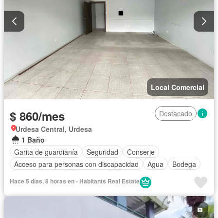
Local Comercial
$ 860/mes
Destacado
Urdesa Central, Urdesa
1 Baño
Garita de guardianía
Seguridad
Conserje
Acceso para personas con discapacidad
Agua
Bodega
Estacionamiento
Electricidad
Alarma
Hace 5 días, 8 horas en - Habitants Real Estate
Aire acondicionado
Internet
Gas natural
Calefacción
Cocina equipada
Sin amoblar