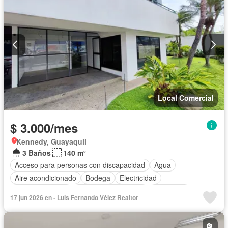
Local Comercial
$ 3.000/mes
Kennedy, Guayaquil
3 Baños
140 m²
Acceso para personas con discapacidad
Agua
Aire acondicionado
Bodega
Electricidad
Estacionamiento
Garita de guardianía
Seguridad
17 jun 2026 en - Luis Fernando Vélez Realtor
Sin amoblar