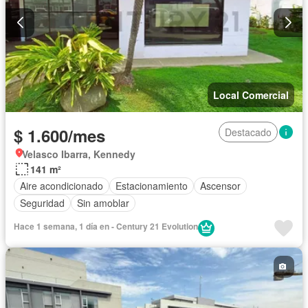
Local Comercial
$ 1.600/mes
Destacado
Velasco Ibarra, Kennedy
141 m²
Aire acondicionado
Estacionamiento
Ascensor
Seguridad
Sin amoblar
Hace 1 semana, 1 día en - Century 21 Evolution