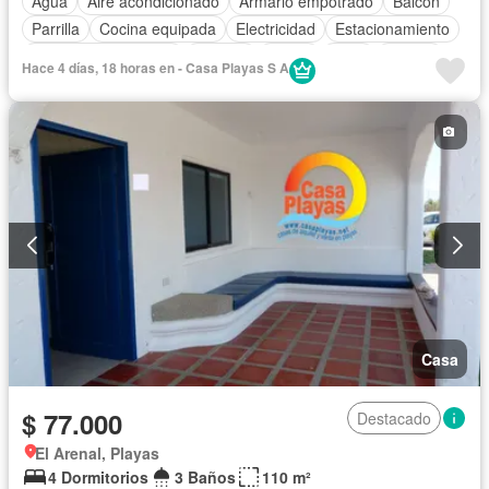
Agua
Aire acondicionado
Armario empotrado
Balcón
Parrilla
Cocina equipada
Electricidad
Estacionamiento
Garita de guardianía
Internet
Jardín
Patio
Piscina
Hace 4 días, 18 horas en - Casa Playas S A
Seguridad
Vista panorámica
Wifi
Completamente amoblado
Casa
$ 77.000
Destacado
El Arenal, Playas
4 Dormitorios
3 Baños
110 m²