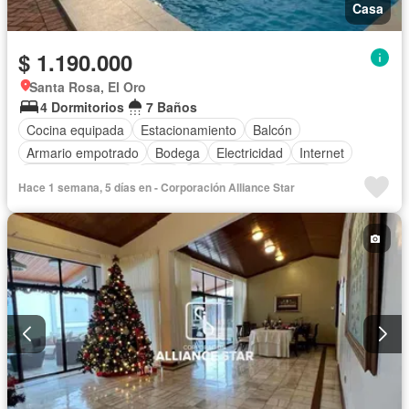
Casa
$ 1.190.000
Santa Rosa, El Oro
4 Dormitorios
7 Baños
Cocina equipada
Estacionamiento
Balcón
Armario empotrado
Bodega
Electricidad
Internet
Vista panorámica
Agua
Patio
Jardín
Sauna
Hace 1 semana, 5 días en - Corporación Alliance Star
Piscina
Aire acondicionado
Alarma
Calefacción
Cocina integral
Cuarto de servicio
Terraza
Área para niños
Conserje
Acceso para personas con discapacidad
Parrilla
Garita de guardianía
Seguridad
Wifi
Parcialmente amoblado