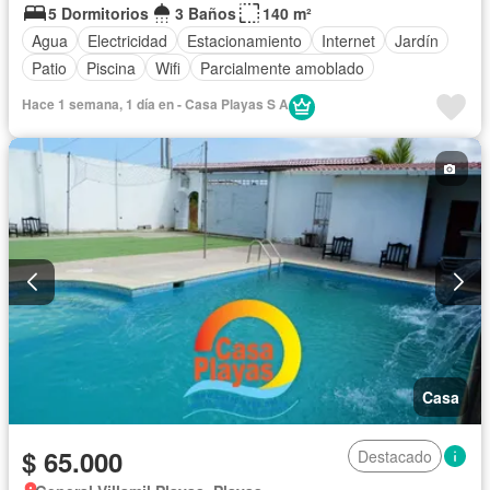
5 Dormitorios
3 Baños
140 m²
Agua
Electricidad
Estacionamiento
Internet
Jardín
Patio
Piscina
Wifi
Parcialmente amoblado
Hace 1 semana, 1 día en - Casa Playas S A
Casa
$ 65.000
Destacado