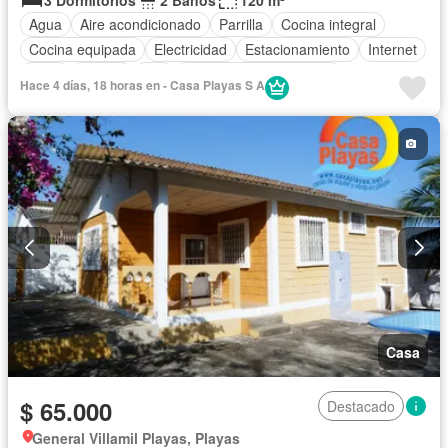
Agua
Aire acondicionado
Parrilla
Cocina integral
Cocina equipada
Electricidad
Estacionamiento
Internet
Patio
Piscina
Wifi
Parcialmente amoblado
Hace 4 días, 18 horas en - Casa Playas S A
Casa
$ 65.000
Destacado
General Villamil Playas, Playas