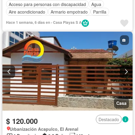
Acceso para personas con discapacidad
Agua
Aire acondicionado
Armario empotrado
Parrilla
Cocina equipada
Cuarto de servicio
Electricidad
Hace 1 semana, 6 días en - Casa Playas S A
Estacionamiento
Garita de guardianía
Internet
Jardín
Patio
Piscina
Seguridad
Wifi
Completamente amoblado
Casa
$ 120.000
Destacado
Urbanización Acapulco, El Arenal