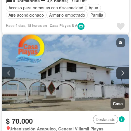
4 Dormitorios
3,5 Baños
140 m²
Acceso para personas con discapacidad
Agua
Aire acondicionado
Armario empotrado
Parrilla
Bodega
Cocina equipada
Electricidad
Estacionamiento
Hace 4 días, 18 horas en - Casa Playas S A
Garita de guardianía
Internet
Seguridad
Wifi
Completamente amoblado
Casa
$ 70.000
Destacado
Urbanización Acapulco, General Villamil Playas