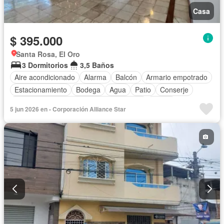
Casa
$ 395.000
Santa Rosa, El Oro
3 Dormitorios
3,5 Baños
Aire acondicionado
Alarma
Balcón
Armario empotrado
Estacionamiento
Bodega
Agua
Patio
Conserje
Acceso para personas con discapacidad
Jardín
5 jun 2026 en - Corporación Alliance Star
Garita de guardianía
Seguridad
Piscina
Cuarto de servicio
Sin amoblar