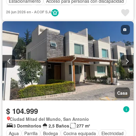
Estacionamiento
Acceso para personas con discapacidad
Electricidad
Cocina equipada
Jardín
Parrilla
26 jun 2026 en - ACOF S.A
Vista panorámica
Cuarto de servicio
Piscina
Agua
Patio
Casa
$ 104.999
Ciudad Mitad del Mundo, San Antonio
3 Dormitorios
2,5 Baños
277 m²
Agua
Parrilla
Bodega
Cocina equipada
Electricidad