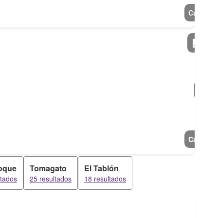
Casa
Casa
oque
Tomagato
El Tablón
ltados
25 resultados
18 resultados