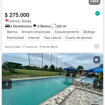
Casa
$ 275.000
Cuenca, Azuay
3 Dormitorios
3 Baños
220 m²
Alarma
Armario empotrado
Estacionamiento
Bodega
Electricidad
Internet
Gas natural
Cuarto de servicio
Agua
Patio
Área para niños
Conserje
Jardín
Hace 6 días, 17 horas en - Priscila Marín
Parrilla
Solo familias
Sin amoblar