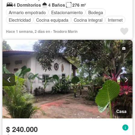
4 Dormitorios
4 Baños
276 m²
Armario empotrado
Estacionamiento
Bodega
Electricidad
Cocina equipada
Cocina integral
Internet
Jacuzzi
Agua
Patio
Área para niños
Conserje
Hace 1 semana, 2 días en - Teodoro Marin
Jardín
Balcón
Sin amoblar
Casa
$ 240.000