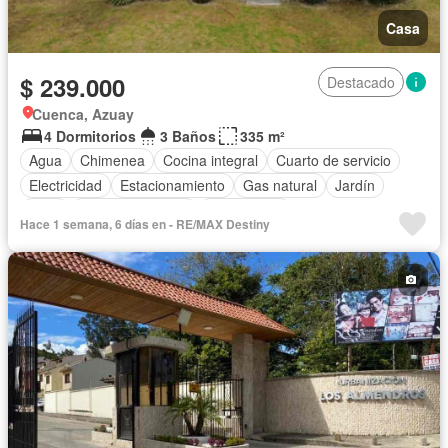
Casa
$ 239.000
Destacado
Cuenca, Azuay
4 Dormitorios
3 Baños
335 m²
Agua
Chimenea
Cocina integral
Cuarto de servicio
Electricidad
Estacionamiento
Gas natural
Jardín
Patio
Vista panorámica
Sin amoblar
Hace 1 semana, 6 días en - RE/MAX Destiny