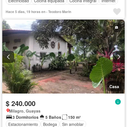
Electricidad
Cocina equipada
Cocina integral
Internet
Jacuzzi
Agua
Patio
Área para niños
Conserje
Hace 5 días, 19 horas en - Teodoro Marin
Jardín
Balcón
Sin amoblar
Casa
$ 240.000
Milagro, Guayas
3 Dormitorios
5 Baños
150 m²
Estacionamiento
Bodega
Sin amoblar