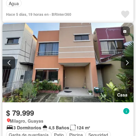
Agua
Hace 5 días, 19 horas en - BRinter360
Casa
$ 79.999
Milagro, Guayas
3 Dormitorios
4,5 Baños
124 m²
Garita de guardianía
Patio
Piscina
Seguridad