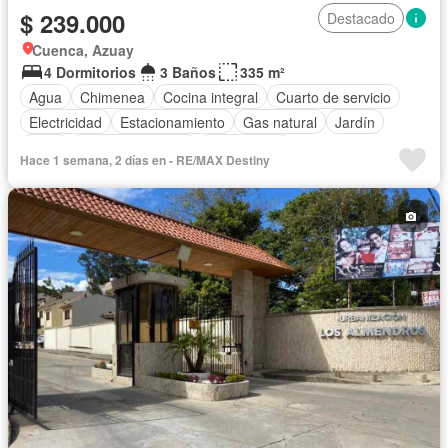
$ 239.000
Destacado
Cuenca, Azuay
4 Dormitorios
3 Baños
335 m²
Agua
Chimenea
Cocina integral
Cuarto de servicio
Electricidad
Estacionamiento
Gas natural
Jardín
Patio
Vista panorámica
Sin amoblar
Hace 1 semana, 2 días en - RE/MAX Destiny