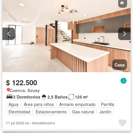
Casa
$ 122.500
Cuenca, Azuay
3 Dormitorios
2,5 Baños
125 m²
Agua
Área para niños
Armario empotrado
Parrilla
Electricidad
Estacionamiento
Gas natural
Jardín
Conserje
Sin amoblar
11 jul 2026 en - InmobiAustro