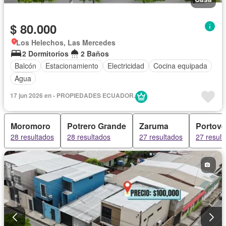
$ 80.000
Los Helechos, Las Mercedes
2 Dormitorios
2 Baños
Balcón
Estacionamiento
Electricidad
Cocina equipada
Agua
17 jun 2026 en - PROPIEDADES ECUADOR.
Moromoro
Potrero Grande
Zaruma
Portove
28 resultados
28 resultados
27 resultados
27 result