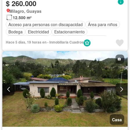
$ 260.000
Milagro, Guayas
12.500 m²
Acceso para personas con discapacidad
Área para niños
Bodega
Electricidad
Estacionamiento
Garita de guardianía
Jardín
Piscina
Seguridad
Hace 5 días, 19 horas en - Inmobiliaria Cuadros
Sin amoblar
Casa