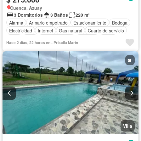
Cuenca, Azuay
3 Dormitorios
3 Baños
220 m²
Alarma
Armario empotrado
Estacionamiento
Bodega
Electricidad
Internet
Gas natural
Cuarto de servicio
Agua
Patio
Área para niños
Conserje
Jardín
Hace 2 días, 22 horas en - Priscila Marín
Parrilla
Solo familias
Sin amoblar
Villa