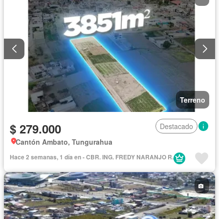
Terreno
$ 279.000
Destacado
Cantón Ambato, Tungurahua
Hace 2 semanas, 1 día en - CBR. ING. FREDY NARANJO R.