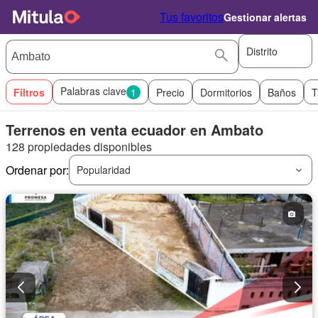
Tus favoritos
Gestionar alertas
Distrito
Palabras clave
Filtros
1
Precio
Dormitorios
Baños
T
Terrenos en venta ecuador en Ambato
128 propiedades disponibles
Ordenar por:
Popularidad