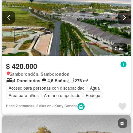
Casa
$ 420.000
Samborondón, Samborondon
4 Dormitorios
4,5 Baños
276 m²
Acceso para personas con discapacidad
Agua
Área para niños
Armario empotrado
Bodega
Cancha de tenis
Cocina integral
Cuarto de servicio
Hace 2 semanas, 2 días en - Katty Concha
Electricidad
Estacionamiento
Gimnasio
Garita de guardianía
Patio
Piscina
Conserje
Seguridad
Sin amoblar