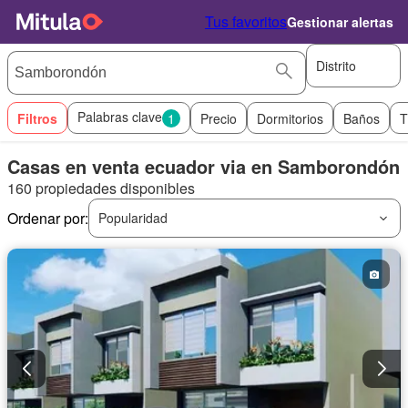
Tus favoritos
Gestionar alertas
Distrito
Palabras clave
Filtros
1
Precio
Dormitorios
Baños
T
Casas en venta ecuador via en Samborondón
160 propiedades disponibles
Ordenar por:
Popularidad