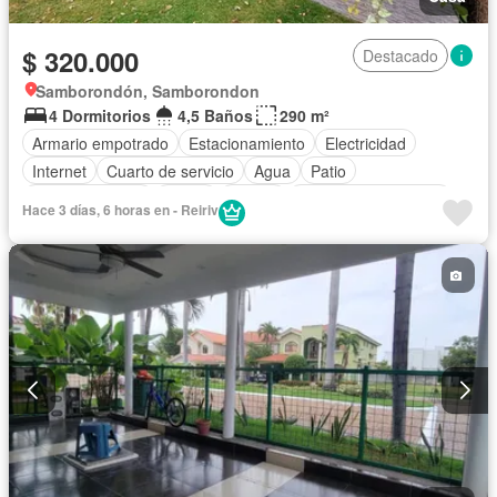
$ 320.000
Destacado
Samborondón, Samborondon
4 Dormitorios
4,5 Baños
290 m²
Armario empotrado
Estacionamiento
Electricidad
Internet
Cuarto de servicio
Agua
Patio
Área para niños
Jardín
Parrilla
Garita de guardianía
Hace 3 días, 6 horas en - Reiriv
Gimnasio
Seguridad
Piscina
Cancha de tenis