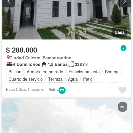
Casa
$ 280.000
Ciudad Celeste, Samborondon
4 Dormitorios
4,5 Baños
238 m²
Balcón
Armario empotrado
Estacionamiento
Bodega
Cuarto de servicio
Terraza
Agua
Patio
Acceso para personas con discapacidad
Jardín
Parrilla
Hace 3 días, 5 horas en - Reiriv
Garita de guardianía
Gimnasio
Seguridad
Piscina
Cancha de tenis