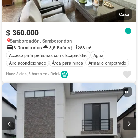
Casa
$ 360.000
Samborondón, Samborondon
3 Dormitorios
3,5 Baños
283 m²
Acceso para personas con discapacidad
Agua
Aire acondicionado
Área para niños
Armario empotrado
Parrilla
Cancha de tenis
Cocina integral
Hace 3 días, 5 horas en - Reiriv
Cocina equipada
Cuarto de servicio
Estacionamiento
Gimnasio
Garita de guardianía
Jardín
Patio
Piscina
Seguridad
Terraza