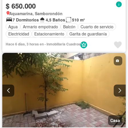
$ 650.000
Aquamarina, Samborondón
7 Dormitorios
4,5 Baños
510 m²
Agua
Armario empotrado
Balcón
Cuarto de servicio
Electricidad
Estacionamiento
Garita de guardianía
Patio
Piscina
Seguridad
Sin amoblar
Hace 6 días, 3 horas en - Inmobiliaria Cuadros
Casa