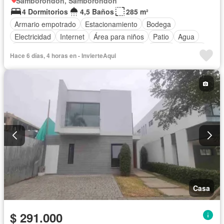
Samborondón, Samborondon
4 Dormitorios
4,5 Baños
285 m²
Armario empotrado
Estacionamiento
Bodega
Electricidad
Internet
Área para niños
Patio
Agua
Acceso para personas con discapacidad
Jardín
Piscina
Hace 6 días, 4 horas en - InvierteAqui
Seguridad
Cancha de tenis
Cuarto de servicio
Sin amoblar
Casa
$ 291.000