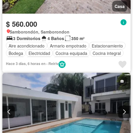
Casa
$ 560.000
Samborondón, Samborondon
3 Dormitorios
4 Baños
350 m²
Aire acondicionado
Armario empotrado
Estacionamiento
Bodega
Electricidad
Cocina equipada
Cocina integral
Jacuzzi
Gas natural
Vista panorámica
Hace 3 días, 6 horas en - Reiriv
Cuarto de servicio
Terraza
Agua
Patio
Área para niños
Conserje
Jardín
Parrilla
Garita de guardianía
Gimnasio
Seguridad
Piscina
Cancha de tenis
Parcialmente amoblado