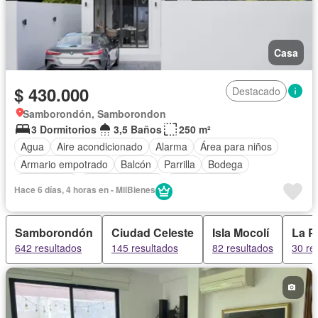
Casa
$ 430.000
Destacado
Samborondón, Samborondon
3 Dormitorios
3,5 Baños
250 m²
Agua
Aire acondicionado
Alarma
Área para niños
Armario empotrado
Balcón
Parrilla
Bodega
Calefacción
Cancha de tenis
Cocina integral
Hace 6 días, 4 horas en - MilBienes
Cocina equipada
Cuarto de servicio
Electricidad
Estacionamiento
Gimnasio
Garita de guardianía
Samborondón
Ciudad Celeste
Isla Mocolí
La Pu
Internet
Jacuzzi
Jardín
Patio
Piscina
Seguridad
642 resultados
145 resultados
82 resultados
30 re
Vista panorámica
Wifi
Parcialmente amoblado