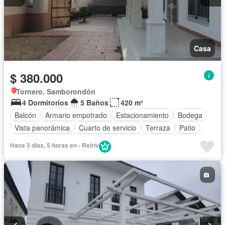
Casa
$ 380.000
Tornero, Samborondón
4 Dormitorios
5 Baños
420 m²
Balcón
Armario empotrado
Estacionamiento
Bodega
Vista panorámica
Cuarto de servicio
Terraza
Patio
Acceso para personas con discapacidad
Jardín
Parrilla
Hace 3 días, 5 horas en - Reiriv
Piscina