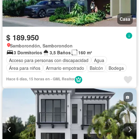
Casa
$ 189.950
Samborondón, Samborondon
3 Dormitorios
3,5 Baños
160 m²
Acceso para personas con discapacidad
Agua
Área para niños
Armario empotrado
Balcón
Bodega
Cancha de tenis
Cuarto de servicio
Gimnasio
Hace 6 días, 15 horas en - GML Realtor
Garita de guardianía
Internet
Jardín
Patio
Piscina
Conserje
Seguridad
Sin amoblar