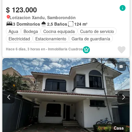
$ 123.000
Lotizacion Xandu, Samborondón
3 Dormitorios
2,5 Baños
124 m²
Agua
Bodega
Cocina equipada
Cuarto de servicio
Electricidad
Estacionamiento
Garita de guardianía
Patio
Seguridad
Sin amoblar
Hace 6 días, 3 horas en - Inmobiliaria Cuadros
Casa