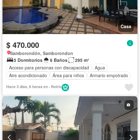
Casa
$ 470.000
Samborondón, Samborondon
5 Dormitorios
6 Baños
295 m²
Acceso para personas con discapacidad
Agua
Aire acondicionado
Área para niños
Armario empotrado
Balcón
Parrilla
Cancha de tenis
Cocina integral
Hace 3 días, 6 horas en - Reiriv
Cocina equipada
Cuarto de servicio
Electricidad
Estacionamiento
Gimnasio
Garita de guardianía
Patio
Piscina
Seguridad
Terraza