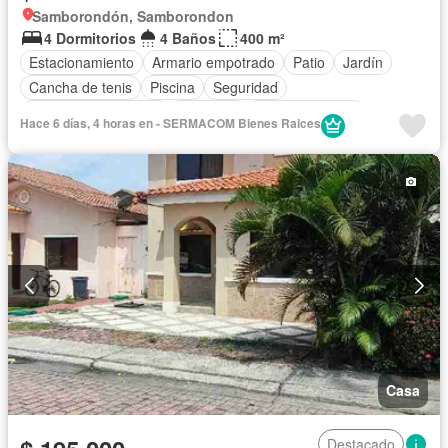
Samborondón, Samborondon
4 Dormitorios
4 Baños
400 m²
Estacionamiento
Armario empotrado
Patio
Jardín
Cancha de tenis
Piscina
Seguridad
Garita de guardianía
Gimnasio
Área para niños
Hace 6 días, 4 horas en - SERMACOM Bienes Raices
Cuarto de servicio
Vista panorámica
Casa
Destacado