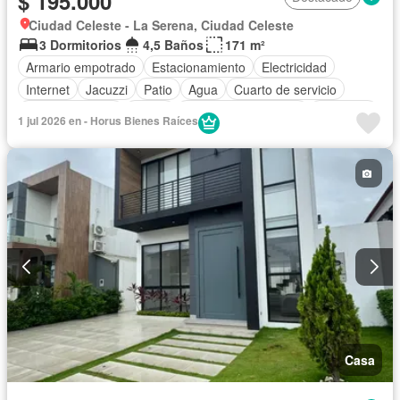
$ 195.000
Ciudad Celeste - La Serena, Ciudad Celeste
3 Dormitorios
4,5 Baños
171 m²
Armario empotrado
Estacionamiento
Electricidad
Internet
Jacuzzi
Patio
Agua
Cuarto de servicio
Área para niños
Jardín
Garita de guardianía
Gimnasio
1 jul 2026 en - Horus Bienes Raíces
Seguridad
Wifi
Cancha de tenis
Piscina
Sin amoblar
Casa