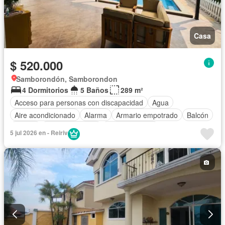
Casa
$ 520.000
Samborondón, Samborondon
4 Dormitorios
5 Baños
289 m²
Acceso para personas con discapacidad
Agua
Aire acondicionado
Alarma
Armario empotrado
Balcón
Parrilla
Cancha de tenis
Cocina integral
5 jul 2026 en - Reiriv
Cuarto de servicio
Electricidad
Estacionamiento
Gimnasio
Garita de guardianía
Jardín
Patio
Piscina
Seguridad
Terraza