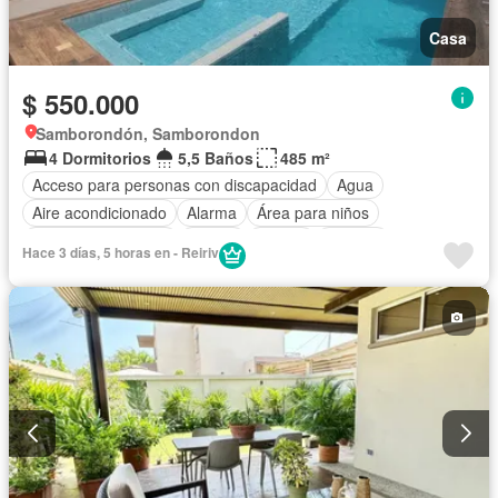
Casa
$ 550.000
Samborondón, Samborondon
4 Dormitorios
5,5 Baños
485 m²
Acceso para personas con discapacidad
Agua
Aire acondicionado
Alarma
Área para niños
Armario empotrado
Balcón
Parrilla
Bodega
Hace 3 días, 5 horas en - Reiriv
Cancha de tenis
Cocina integral
Cuarto de servicio
Electricidad
Estacionamiento
Gimnasio
Garita de guardianía
Jardín
Patio
Piscina
Sauna
Seguridad
Terraza
Vista panorámica
Parcialmente amoblado