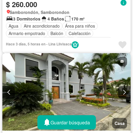
$ 260.000
Samborondón, Samborondon
3 Dormitorios
4 Baños
170 m²
Agua
Aire acondicionado
Área para niños
Armario empotrado
Balcón
Calefacción
Cancha de tenis
Cocina integral
Cocina equipada
Hace 3 días, 5 horas en - Lina Llivisaca
Electricidad
Estacionamiento
Gimnasio
Garita de guardianía
Jardín
Patio
Piscina
Seguridad
Parcialmente amoblado
Guardar búsqueda
Casa