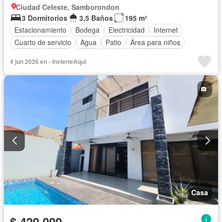
Ciudad Celeste, Samborondon
3 Dormitorios
3,5 Baños
195 m²
Estacionamiento
Bodega
Electricidad
Internet
Cuarto de servicio
Agua
Patio
Área para niños
Terraza
Jardín
Gimnasio
Garita de guardianía
4 jun 2026 en - InvierteAqui
Cancha de tenis
Piscina
Sin amoblar
Casa
$ 420.000