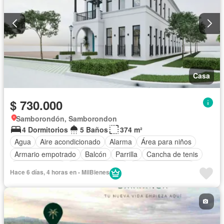
Casa
$ 730.000
Samborondón, Samborondon
4 Dormitorios
5 Baños
374 m²
Agua
Aire acondicionado
Alarma
Área para niños
Armario empotrado
Balcón
Parrilla
Cancha de tenis
Cocina integral
Cocina equipada
Cuarto de servicio
Hace 6 días, 4 horas en - MilBienes
Electricidad
Estacionamiento
Gimnasio
Garita de guardianía
Internet
Jacuzzi
Jardín
Patio
Piscina
Seguridad
Vista panorámica
Wifi
Parcialmente amoblado