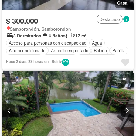
Casa
$ 300.000
Destacado
Samborondón, Samborondon
3 Dormitorios
4 Baños
217 m²
Acceso para personas con discapacidad
Agua
Aire acondicionado
Armario empotrado
Balcón
Parrilla
Cancha de tenis
Cocina integral
Cuarto de servicio
Hace 2 días, 23 horas en - Reiriv
Electricidad
Estacionamiento
Gas natural
Gimnasio
Garita de guardianía
Jardín
Patio
Piscina
Seguridad
Terraza
Vista panorámica