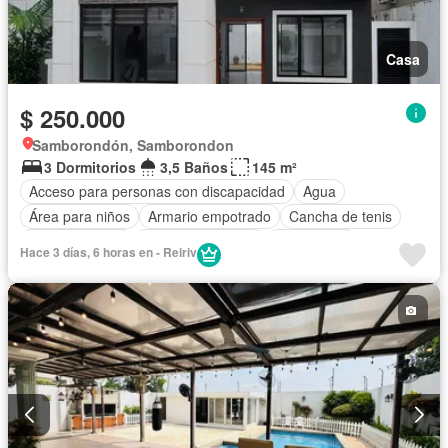
Casa
$ 250.000
Samborondón, Samborondon
3 Dormitorios
3,5 Baños
145 m²
Acceso para personas con discapacidad
Agua
Área para niños
Armario empotrado
Cancha de tenis
Cocina integral
Cuarto de servicio
Electricidad
Hace 3 días, 6 horas en - Reiriv
Estacionamiento
Gas natural
Gimnasio
Garita de guardianía
Jardín
Patio
Piscina
Seguridad
Vista panorámica