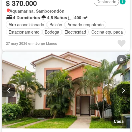
$ 370.000
Destacado
Aquamarina, Samborondón
4 Dormitorios
4,5 Baños
400 m²
Aire acondicionado
Balcón
Armario empotrado
Estacionamiento
Bodega
Electricidad
Cocina equipada
Cocina integral
Internet
Jacuzzi
Cuarto de servicio
27 may 2026 en - Jorge Llanos
Terraza
Agua
Patio
Jardín
Garita de guardianía
Seguridad
Piscina
Parcialmente amoblado
Casa