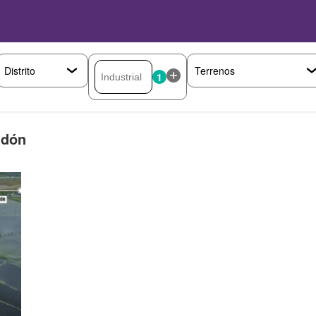
1
ndón