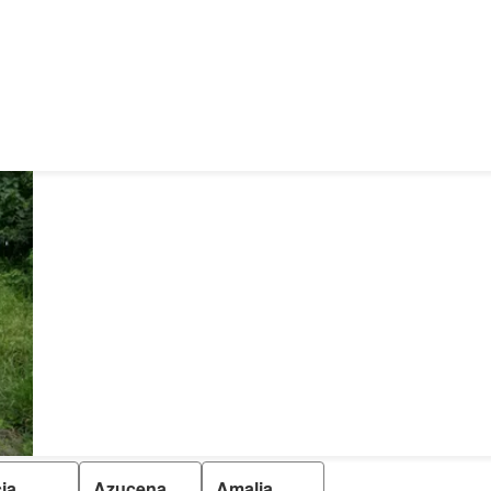
cia
Azucena
Amalia