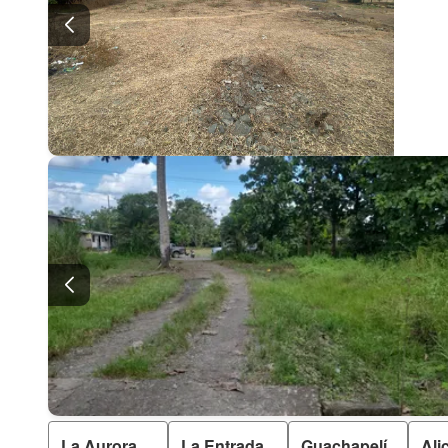
La Aurora
La Entrada
Guachapelí
Ali