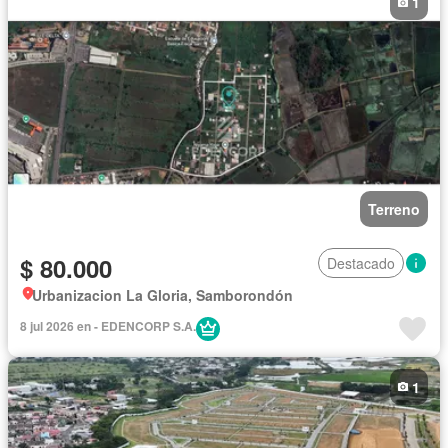
1
Terreno
$ 80.000
Destacado
Urbanizacion La Gloria, Samborondón
8 jul 2026 en - EDENCORP S.A.
1