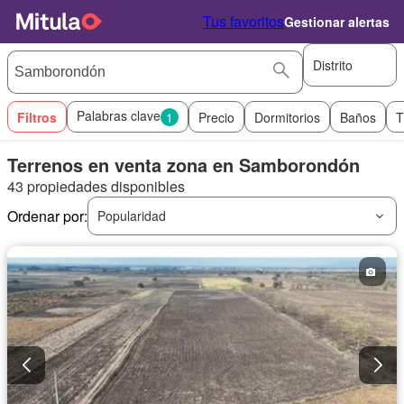
Tus favoritos
Gestionar alertas
Distrito
Palabras clave
Filtros
1
Precio
Dormitorios
Baños
T
Terrenos en venta zona en Samborondón
43 propiedades disponibles
Ordenar por:
Popularidad