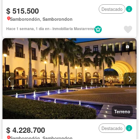
$ 515.500
Destacado
Samborondón, Samborondon
Hace 1 semana, 1 día en - Inmobiliaria Mastarreno
Terreno
$ 4.228.700
Destacado
Samborondón, Samborondon