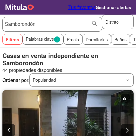
Tus favoritos
Gestionar alertas
Distrito
Palabras clave
Filtros
1
Precio
Dormitorios
Baños
T
Casas en venta independiente en
Samborondón
44 propiedades disponibles
Ordenar por:
Popularidad