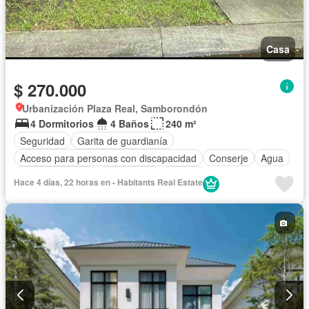
Casa
$ 270.000
Urbanización Plaza Real, Samborondón
4 Dormitorios
4 Baños
240 m²
Seguridad
Garita de guardianía
Acceso para personas con discapacidad
Conserje
Agua
Estacionamiento
Electricidad
Internet
Hace 4 días, 22 horas en - Habitants Real Estate
Cuarto de servicio
Aire acondicionado
Bodega
Armario empotrado
Parcialmente amoblado