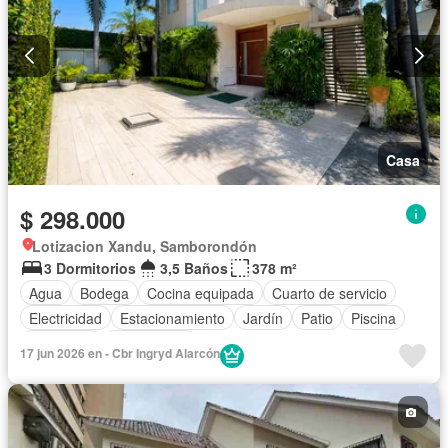
Casa
$ 298.000
Lotizacion Xandu, Samborondón
3 Dormitorios
3,5 Baños
378 m²
Agua
Bodega
Cocina equipada
Cuarto de servicio
Electricidad
Estacionamiento
Jardín
Patio
Piscina
Seguridad
Sin amoblar
17 jun 2026 en - Cbr Ingryd Alarcón