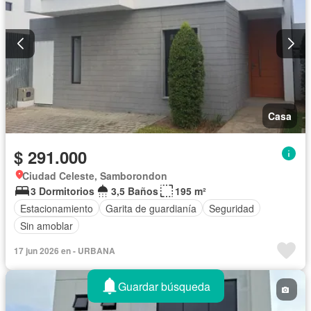
Casa
$ 291.000
Ciudad Celeste, Samborondon
3 Dormitorios
3,5 Baños
195 m²
Estacionamiento
Garita de guardianía
Seguridad
Sin amoblar
17 jun 2026 en - URBANA
Guardar búsqueda