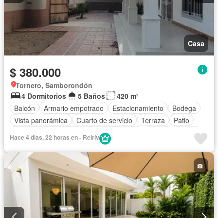
Casa
$ 380.000
Tornero, Samborondón
4 Dormitorios
5 Baños
420 m²
Balcón
Armario empotrado
Estacionamiento
Bodega
Vista panorámica
Cuarto de servicio
Terraza
Patio
Acceso para personas con discapacidad
Jardín
Parrilla
Hace 4 días, 22 horas en - Reiriv
Piscina