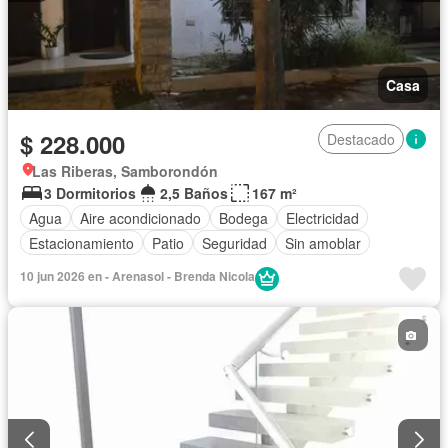
Casa
$ 228.000
Destacado
Las Riberas, Samborondón
3 Dormitorios
2,5 Baños
167 m²
Agua
Aire acondicionado
Bodega
Electricidad
Estacionamiento
Patio
Seguridad
Sin amoblar
10 jun 2026 en - Arenasol - Brenda Nicola