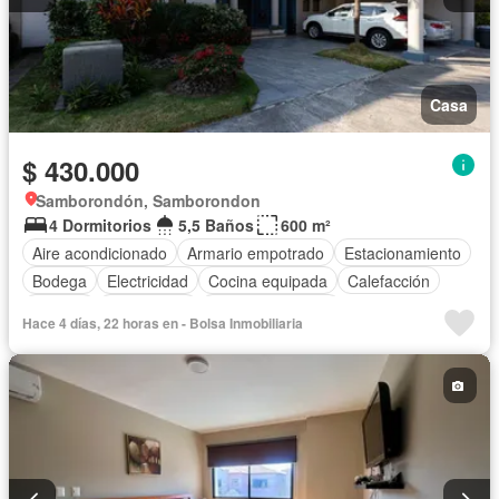
Casa
$ 430.000
Samborondón, Samborondon
4 Dormitorios
5,5 Baños
600 m²
Aire acondicionado
Armario empotrado
Estacionamiento
Bodega
Electricidad
Cocina equipada
Calefacción
Internet
Gas natural
Vista panorámica
Hace 4 días, 22 horas en - Bolsa Inmobiliaria
Cuarto de servicio
Terraza
Agua
Patio
Conserje
Acceso para personas con discapacidad
Jardín
Parrilla
Garita de guardianía
Gimnasio
Biblioteca
Seguridad
Piscina