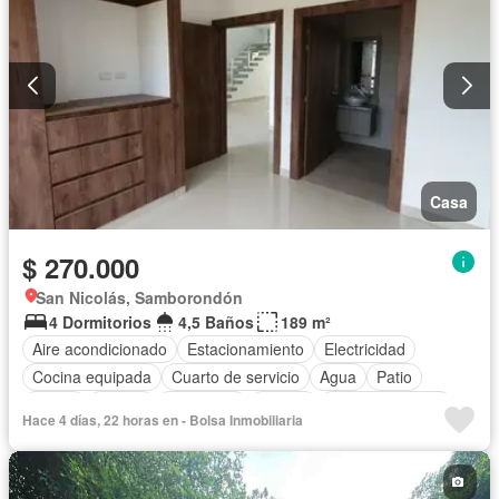
Casa
$ 270.000
San Nicolás, Samborondón
4 Dormitorios
4,5 Baños
189 m²
Aire acondicionado
Estacionamiento
Electricidad
Cocina equipada
Cuarto de servicio
Agua
Patio
Jardín
Parrilla
Seguridad
Piscina
Cancha de tenis
Hace 4 días, 22 horas en - Bolsa Inmobiliaria