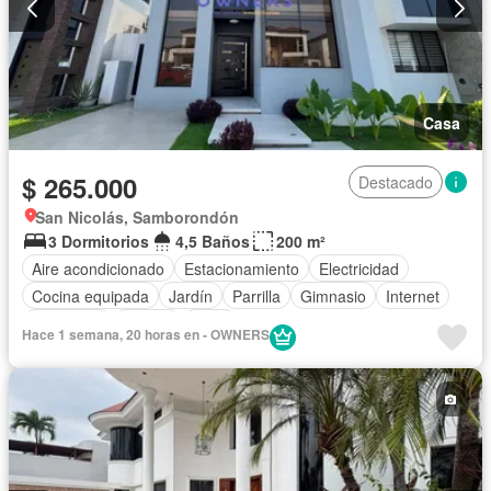
Casa
$ 265.000
Destacado
San Nicolás, Samborondón
3 Dormitorios
4,5 Baños
200 m²
Aire acondicionado
Estacionamiento
Electricidad
Cocina equipada
Jardín
Parrilla
Gimnasio
Internet
Seguridad
Piscina
Agua
Hace 1 semana, 20 horas en - OWNERS