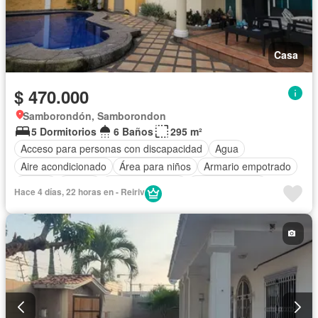
Casa
$ 470.000
Samborondón, Samborondon
5 Dormitorios
6 Baños
295 m²
Acceso para personas con discapacidad
Agua
Aire acondicionado
Área para niños
Armario empotrado
Balcón
Parrilla
Cancha de tenis
Cocina integral
Hace 4 días, 22 horas en - Reiriv
Cocina equipada
Cuarto de servicio
Electricidad
Estacionamiento
Gimnasio
Garita de guardianía
Patio
Piscina
Seguridad
Terraza