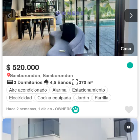
Casa
$ 520.000
Samborondón, Samborondon
3 Dormitorios
4,5 Baños
370 m²
Aire acondicionado
Alarma
Estacionamiento
Electricidad
Cocina equipada
Jardín
Parrilla
Gimnasio
Calefacción
Internet
Gas natural
Hace 2 semanas, 1 día en - OWNERS
Seguridad
Piscina
Agua