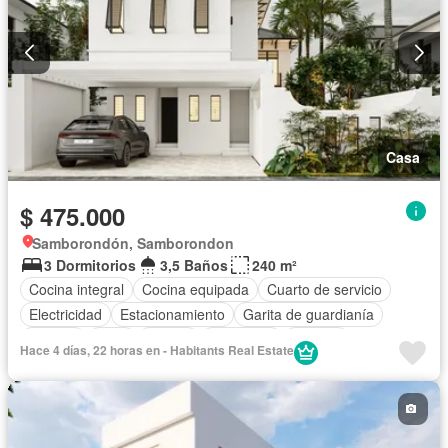
Casa
$ 475.000
Samborondón, Samborondon
3 Dormitorios
3,5 Baños
240 m²
Cocina integral
Cocina equipada
Cuarto de servicio
Electricidad
Estacionamiento
Garita de guardianía
Internet
Patio
Piscina
Seguridad
Terraza
Hace 4 días, 22 horas en - Habitants Real Estate
Vista panorámica
Wifi