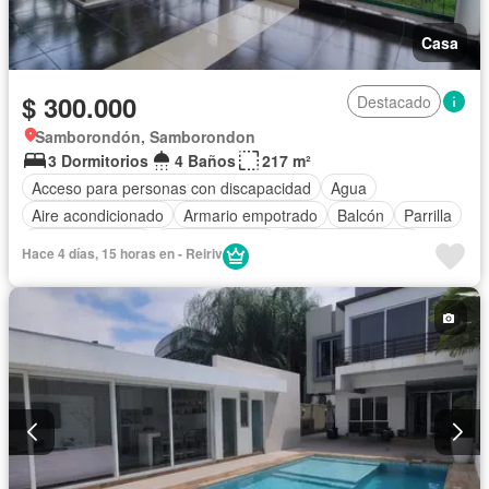
Casa
$ 300.000
Destacado
Samborondón, Samborondon
3 Dormitorios
4 Baños
217 m²
Acceso para personas con discapacidad
Agua
Aire acondicionado
Armario empotrado
Balcón
Parrilla
Cancha de tenis
Cocina integral
Cuarto de servicio
Hace 4 días, 15 horas en - Reiriv
Electricidad
Estacionamiento
Gas natural
Gimnasio
Garita de guardianía
Jardín
Patio
Piscina
Seguridad
Terraza
Vista panorámica