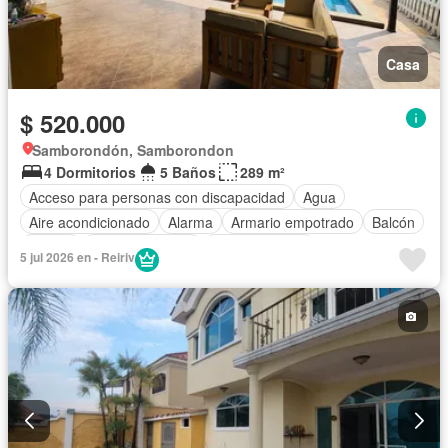
Casa
$ 520.000
Samborondón, Samborondon
4 Dormitorios
5 Baños
289 m²
Acceso para personas con discapacidad
Agua
Aire acondicionado
Alarma
Armario empotrado
Balcón
Parrilla
Cancha de tenis
Cocina integral
5 jul 2026 en - Reiriv
Cuarto de servicio
Electricidad
Estacionamiento
Gimnasio
Garita de guardianía
Jardín
Patio
Piscina
Seguridad
Terraza