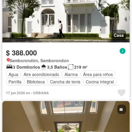
Casa
$ 388.000
Samborondón, Samborondon
3 Dormitorios
3,5 Baños
219 m²
Agua
Aire acondicionado
Alarma
Área para niños
Parrilla
Biblioteca
Cancha de tenis
Cocina integral
Cocina equipada
Estacionamiento
Gimnasio
Internet
17 jun 2026 en - URBANA
Patio
Piscina
Seguridad
Vista panorámica
Sin amoblar