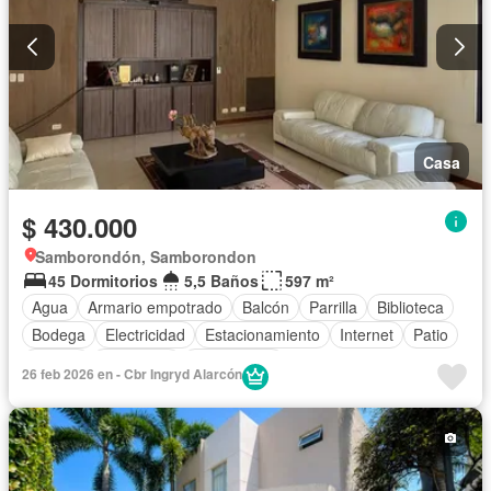
Casa
$ 430.000
Samborondón, Samborondon
45 Dormitorios
5,5 Baños
597 m²
Agua
Armario empotrado
Balcón
Parrilla
Biblioteca
Bodega
Electricidad
Estacionamiento
Internet
Patio
Piscina
Seguridad
Sin amoblar
26 feb 2026 en - Cbr Ingryd Alarcón