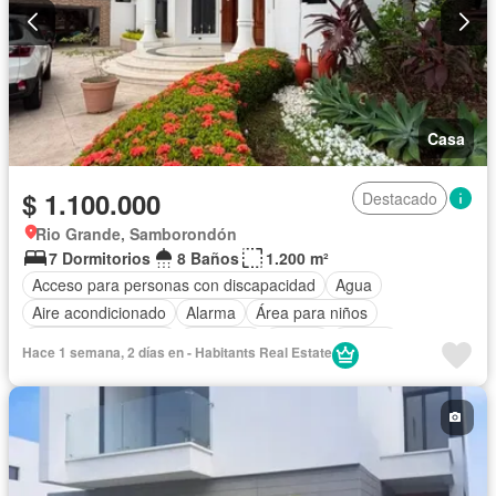
Casa
$ 1.100.000
Destacado
Rio Grande, Samborondón
7 Dormitorios
8 Baños
1.200 m²
Acceso para personas con discapacidad
Agua
Aire acondicionado
Alarma
Área para niños
Armario empotrado
Ascensor
Balcón
Parrilla
Hace 1 semana, 2 días en - Habitants Real Estate
Biblioteca
Bodega
Cocina integral
Cocina equipada
Cuarto de servicio
Electricidad
Estacionamiento
Gas natural
Garita de guardianía
Internet
Jacuzzi
Jardín
Patio
Piscina
Conserje
Sauna
Seguridad
Terraza
Vista panorámica
Wifi
Parcialmente amoblado