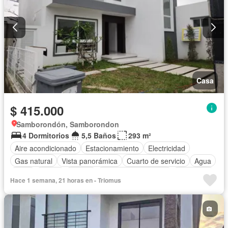
Casa
$ 415.000
Samborondón, Samborondon
4 Dormitorios
5,5 Baños
293 m²
Aire acondicionado
Estacionamiento
Electricidad
Gas natural
Vista panorámica
Cuarto de servicio
Agua
Patio
Jardín
Parrilla
Garita de guardianía
Seguridad
Hace 1 semana, 21 horas en - Triomus
Piscina
Sin amoblar