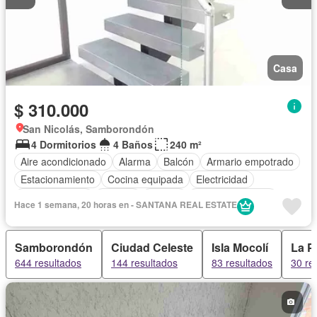
Casa
$ 310.000
San Nicolás, Samborondón
4 Dormitorios
4 Baños
240 m²
Aire acondicionado
Alarma
Balcón
Armario empotrado
Estacionamiento
Cocina equipada
Electricidad
Cocina integral
Internet
Jacuzzi
Vista panorámica
Hace 1 semana, 20 horas en - SANTANA REAL ESTATE
Agua
Patio
Área para niños
Conserje
Acceso para personas con discapacidad
Jardín
Samborondón
Ciudad Celeste
Isla Mocolí
La Pu
Garita de guardianía
Piscina
Wifi
Solo familias
644 resultados
144 resultados
83 resultados
30 re
Sin amoblar