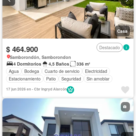
Casa
$ 464.900
Destacado
Samborondón, Samborondon
4 Dormitorios
4,5 Baños
336 m²
Agua
Bodega
Cuarto de servicio
Electricidad
Estacionamiento
Patio
Seguridad
Sin amoblar
17 jun 2026 en - Cbr Ingryd Alarcón