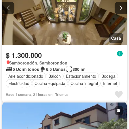
Casa
$ 1.300.000
Samborondón, Samborondon
5 Dormitorios
6,5 Baños
800 m²
Aire acondicionado
Balcón
Estacionamiento
Bodega
Electricidad
Cocina equipada
Cocina integral
Internet
Jacuzzi
Gas natural
Vista panorámica
Hace 1 semana, 21 horas en - Triomus
Cuarto de servicio
Terraza
Agua
Patio
Jardín
Garita de guardianía
Gimnasio
Seguridad
Piscina
Completamente amoblado