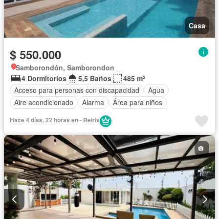
Casa
$ 550.000
Samborondón, Samborondon
4 Dormitorios
5,5 Baños
485 m²
Acceso para personas con discapacidad
Agua
Aire acondicionado
Alarma
Área para niños
Armario empotrado
Balcón
Parrilla
Bodega
Hace 4 días, 22 horas en - Reiriv
Cancha de tenis
Cocina integral
Cuarto de servicio
Electricidad
Estacionamiento
Gimnasio
Garita de guardianía
Jardín
Patio
Piscina
Sauna
Seguridad
Terraza
Vista panorámica
Parcialmente amoblado